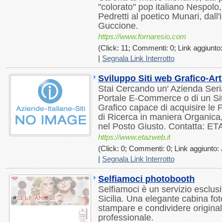
"colorato" pop italiano Nespolo,
Pedretti al poetico Munari, dall'i
Guccione.
https://www.fornaresio.com
(Click: 11; Commenti: 0; Link aggiunto:
|
Segnala Link Interrotto
Sviluppo Siti web Grafico-Art
Stai Cercando un' Azienda Seria
Portale E-Commerce o di un Sit
Grafico capace di acquisire le 
di Ricerca in maniera Organica,
nel Posto Giusto. Contatta: 
https://www.etazweb.it
(Click: 0; Commenti: 0; Link aggiunto: 
|
Segnala Link Interrotto
Selfiamoci photobooth
Selfiamoci è un servizio esclusi
Sicilia. Una elegante cabina fot
stampare e condividere originali
professionale.