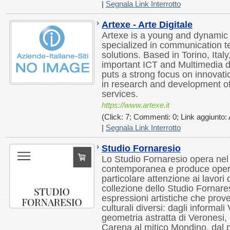
|
Segnala Link Interrotto
Artexe - Arte Digitale
Artexe is a young and dynami
specialized in communication 
solutions. Based in Torino, Ital
important ICT and Multimedia di
puts a strong focus on innovati
in research and development o
services.
https://www.artexe.it
(Click: 7; Commenti: 0; Link aggiunto: 
|
Segnala Link Interrotto
Studio Fornaresio
Lo Studio Fornaresio opera nel s
contemporanea e produce oper
particolare attenzione ai lavori
collezione dello Studio Fornares
espressioni artistiche che pro
culturali diversi: dagli informal
geometria astratta di Veronesi, 
Carena al mitico Mondino, dal