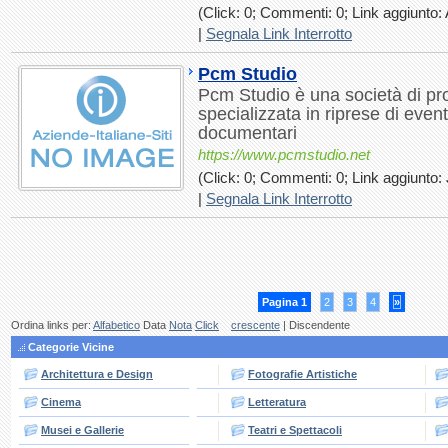
(Click: 0; Commenti: 0; Link aggiunto: 
|
Segnala Link Interrotto
Pcm Studio
Pcm Studio è una società di p
specializzata in riprese di event
documentari
https://www.pcmstudio.net
(Click: 0; Commenti: 0; Link aggiunto: 
|
Segnala Link Interrotto
Pagina 1
2
3
4
»
Ordina links per:
Alfabetico
Data
Nota
Click
crescente
| Discendente
Categorie Vicine
Architettura e Design
Fotografie Artistiche
Cinema
Letteratura
Musei e Gallerie
Teatri e Spettacoli