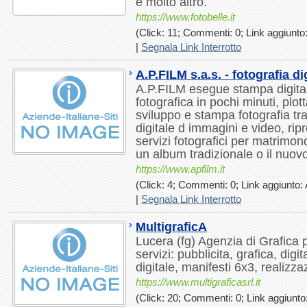
e molto altro.
https://www.fotobelle.it
(Click: 11; Commenti: 0; Link aggiunto:
|
Segnala Link Interrotto
A.P.FILM s.a.s. - fotografia di
A.P.FILM esegue stampa digitale
fotografica in pochi minuti, plo
sviluppo e stampa fotografia tr
digitale d immagini e video, rip
servizi fotografici per matrimon
un album tradizionale o il nuovo 
https://www.apfilm.it
(Click: 4; Commenti: 0; Link aggiunto: 
|
Segnala Link Interrotto
MultigraficA
Lucera (fg) Agenzia di Grafica pu
servizi: pubblicita, grafica, digit
digitale, manifesti 6x3, realizza
https://www.multigraficasrl.it
(Click: 20; Commenti: 0; Link aggiunto: