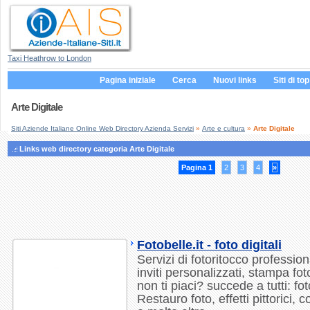
Taxi Heathrow to London
Pagina iniziale
Cerca
Nuovi links
Siti di top
Arte Digitale
Siti Aziende Italiane Online Web Directory Azienda Servizi
»
Arte e cultura
»
Arte Digitale
Links web directory categoria Arte Digitale
Pagina 1
2
3
4
»
Fotobelle.it - foto digitali
Servizi di fotoritocco professiona
inviti personalizzati, stampa foto
non ti piaci? succede a tutti: fo
Restauro foto, effetti pittorici, 