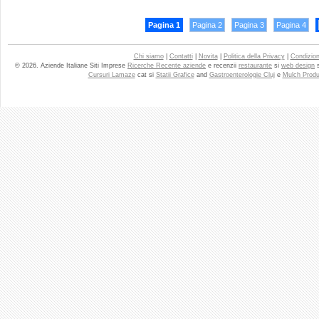
Pagina 1
Pagina 2
Pagina 3
Pagina 4
Chi siamo
|
Contatti
|
Novita
|
Politica della Privacy
|
Condizioni
© 2026. Aziende Italiane Siti Imprese
Ricerche Recente aziende
e recenzii
restaurante
si
web design
Cursuri Lamaze
cat si
Statii Grafice
and
Gastroenterologie Cluj
e
Mulch Produ