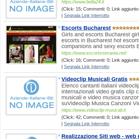
https://www.bella24.it
(Click: 15; Commenti: 0; Link aggiunto
|
Segnala Link Interrotto
Escorts Bucharest
Girls and escorts Bucharest gi
escorts in Bucharest hot escor
companions and sexy escorts 
https://www.escortsromania.net/
(Click: 16; Commenti: 0; Link aggiunto:
|
Segnala Link Interrotto
Videoclip Musicali Gratis
Elenco cantanti italiani videocl
internazionali video gratis clip 
musicali e video musica canzoni
suVideoclip Musica Canzoni V
https://www.videoclip-musicali.it
(Click: 42; Commenti: 0; Link aggiunto:
|
Segnala Link Interrotto
Realizzazione Siti web - web d