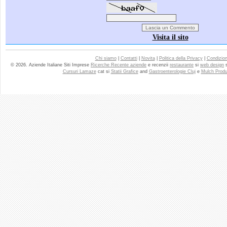
Visita il sito
Chi siamo
|
Contatti
|
Novita
|
Politica della Privacy
|
Condizioni
© 2026. Aziende Italiane Siti Imprese
Ricerche Recente aziende
e recenzii
restaurante
si
web design
Cursuri Lamaze
cat si
Statii Grafice
and
Gastroenterologie Cluj
e
Mulch Produ