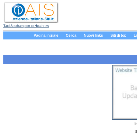
Taxi Southampton to Heathrow
Pagina iniziale
Cerca
Nuovi links
Siti di top
L
I
S