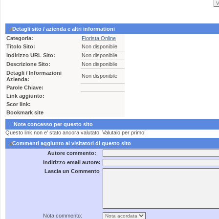
Detagli sito / azienda e altri informationi
Categoria:
Fiorista Online
Titolo Sito:
Non disponibile
Indirizzo URL Sito:
Non disponibile
Descrizione Sito:
Non disponibile
Detagli / Informazioni
Non disponibile
Azienda:
Parole Chiave:
Link aggiunto:
Scor link:
Bookmark site
Note concesso per questo sito
Questo link non e' stato ancora valutato. Valutalo per primo!
Commenti aggiunto ai visitatori di questo sito
Autore commento:
Indirizzo email autore:
Lascia un Commento
Nota commento: