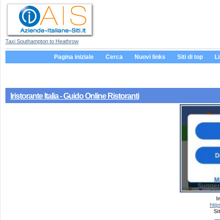
Taxi Southampton to Heathrow
Pagina iniziale
Cerca
Nuovi links
Siti di top
L
Iristorante Italia - Guido Online Ristoranti
I
http
Si