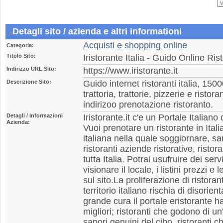
Detagli sito / azienda e altri informationi
Acquisti e shopping online
Categoria:
Titolo Sito:
Iristorante Italia - Guido Online Rist
Indirizzo URL Sito:
https://www.iristorante.it
Descrizione Sito:
Guido internet ristoranti italia, 15000
trattoria, trattorie, pizzerie e risto
indirizoo prenotazione ristoranto.
Detagli / Informazioni
Iristorante.it c'e un Portale Italiano 
Azienda:
Vuoi prenotare un ristorante in Ital
italiana nella quale soggiornare, sar
ristoranti aziende ristorative, ristora
tutta Italia. Potrai usufruire dei servi
visionare il locale, i listini prezzi e
sul sito.La proliferazione di ristorant
territorio italiano rischia di disorien
grande cura il portale eristorante h
migliori; ristoranti che godono di un
sapori genuini del cibo, ristoranti ch