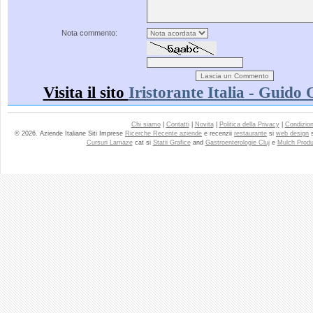
Nota commento:
Visita il sito
Iristorante Italia - Guido 
Chi siamo
|
Contatti
|
Novita
|
Politica della Privacy
|
Condizioni
© 2026. Aziende Italiane Siti Imprese
Ricerche Recente aziende
e recenzii
restaurante
si
web design
Cursuri Lamaze
cat si
Statii Grafice
and
Gastroenterologie Cluj
e
Mulch Produ