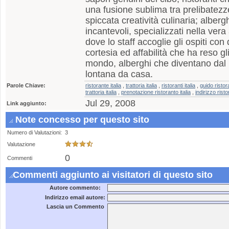
una fusione sublima tra prelibatezz
spiccata creatività culinaria; albe
incantevoli, specializzati nella vera 
dove lo staff accoglie gli ospiti co
cortesia ed affabilità che ha reso gli 
mondo, alberghi che diventano da
lontana da casa.
Parole Chiave:
ristorante italia
,
trattoria italia
,
ristoranti italia
,
guido ristor
trattoria italia
,
prenotazione ristoranto italia
,
indirizzo risto
Jul 29, 2008
Link aggiunto:
Note concesso per questo sito
Numero di Valutazioni:
3
Valutazione
0
Commenti
Commenti aggiunto ai visitatori di questo sito
Autore commento:
Indirizzo email autore:
Lascia un Commento