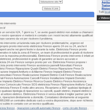
Agrit
Tratto
Ristor
Tutti
local
Videocl
onto intervento
ze.it/
re un servizio h24, 7 giorni su 7, se avete guasti elettrici non esitate a chiamarci
ostro operatore vi metterà in contatto con i nostri tecnici altamente qualificati
dopo saranno da voi per risolvere il problema.
ronto intervento un’azienda nata per risolvere problematiche, urgenze ed
oprio pronto intervento elettricista Firenze aperto 24 ore su 24, anche il
perti anche nei giorni festivi e durante la notte. Elettricista Firenze pronto
rativo in tutta la zona di Firenze, un team di professionisti in grado di risolvere
con la massima professionalità. Elettricista Firenze pronto intervento è infatti un
lettricisti, professionisti in grado di garantire un lavoro accurato e
ricista 24 ore Firenze sempre pronto per voi. Elettricista Firenze propone i
ricista pronto intervento Firenze assistenza pannelli fotovoltaici Firenze
ttrici Firenze Riparazione Quadri Elettrici Firenze Riparazione Prese Di
zione Impianti Antifurto e di Allarme Firenze Impianti Elettrici Firenze
Fotovoltaici Firenze Realizzazione Impianti Elettrici Civili Firenze Realizzazione
striali Firenze Automazione Cancelli Firenze Installazione Impianti Domotici
ne Impianto Elettrico Firenze Ricerca Guasto Elettrico Firenze Assistenza
renze Cortocircuito Firenze SOS elettricista Firenze Riparazione Antifurto Casa
ricista Firenze E molto altro ancora. Ricopriamo a 360° qualsiasi tipologia di
ualsiasi tipologia di riparazione su cancelli, quadri elettrici, impianti elettrici e
 al settore elettrico. Elettricista Firenze è senza dubbio il miglior partner per le
 riparazioni direttamente a domicilio. Contattateci direttamente al seguente
951068 un centralino dedicato sarà a vostra disposizione, dopo aver richiesto
 subito in contatto con un tecnico qualificato.
icista firenze
,
riparazioni cancelli automatici firenze
,
corto circuito firenze
,