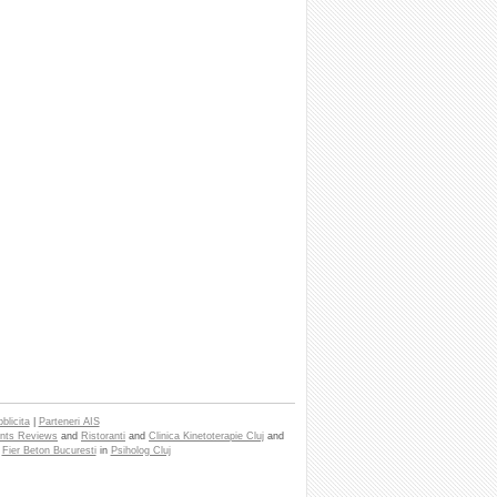
blicita
|
Parteneri AIS
nts Reviews
and
Ristoranti
and
Clinica Kinetoterapie Cluj
and
e
Fier Beton Bucuresti
in
Psiholog Cluj