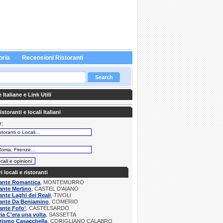
oria
Recensioni Ristoranti
Italiane e Link Utili
storanti e locali Italiani
r:
:
ri locali e ristoranti
rante Romantica
, MONTEMURRO
ante Merlino
, CASTEL D'AIANO
ante Laghi dei Reali
, TIVOLI
rante Da Beniamino
, COMERIO
ante Fofo'
, CASTELSARDO
ria C'era una volta
, SASSETTA
rismo Casacchella
, CORIGLIANO CALABRO