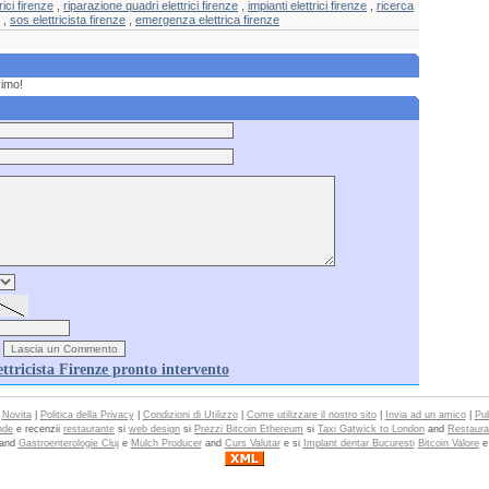
rici firenze
,
riparazione quadri elettrici firenze
,
impianti elettrici firenze
,
ricerca
,
sos elettricista firenze
,
emergenza elettrica firenze
rimo!
ettricista Firenze pronto intervento
|
Novita
|
Politica della Privacy
|
Condizioni di Utilizzo
|
Come utilizzare il nostro sito
|
Invia ad un amico
|
Pub
nde
e recenzii
restaurante
si
web design
si
Prezzi Bitcoin Ethereum
si
Taxi Gatwick to London
and
Restaura
and
Gastroenterologie Cluj
e
Mulch Producer
and
Curs Valutar
e si
Implant dentar Bucuresti
Bitcoin Valore