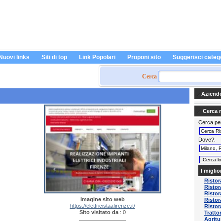
Nuovi links
Siti di top
Link Popolari
Proponi sito
Suggerisci categ
Cerca
Aziende 
Cerca ri
Cerca pe
Dove?
I miglio
Risto
Ristor
Ristor
Imagine sito web
Risto
https://elettricistaafirenze.it/
Ristor
Sito visitato da
: 0
Tratto
Agritu