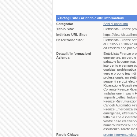
Detagli sito / azienda e altri informationi
Categoria:
Beni di consumo
Titolo Sito:
Elettricista Firenze pr
Indirizzo URL Sito:
https://elettricistaafiren
Descrizione Sito:
Elettricista Firenze off
al +390553951068 e un n
ed efficienti che poco 
Detagli / Informazioni
Elettricista Firenze p
Azienda:
emergenze, un vero e pr
sabato e la domenica, a
intervento è sempre ope
qualsiasi problematica 
vero e proprio team di e
professionale, un elett
seguenti servizi: elett
Riparazione Guasti ele
Corrente Firenze Ripara
Installazione Impianti 
Impianti Elettrici Indu
Firenze Ristrutturazio
Cancelli Automatici Fi
Firenze Emergenza elett
emergenza, effettuiamo q
tutto ciò che è inerente
vostre case ed aziende,
numero telefonico 0553
assistenza sarete messi
Parole Chiave:
pronto intervento elettr