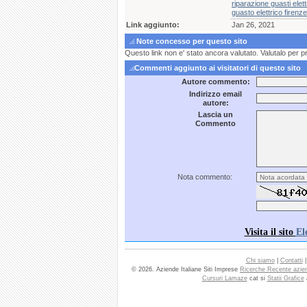
riparazione guasti elett
guasto elettrico firenze
Link aggiunto:
Jan 26, 2021
Note concesso per questo sito
Questo link non e' stato ancora valutato. Valutalo per p
Commenti aggiunto ai visitatori di questo sito
Autore commento:
Indirizzo email
autore:
Lascia un
Commento
Nota commento:
Visita il sito
El
Chi siamo
|
Contatti
© 2026. Aziende Italiane Siti Imprese
Ricerche Recente azie
Cursuri Lamaze
cat si
Statii Grafice