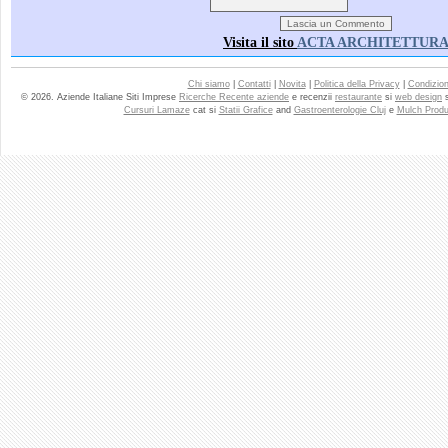
Visita il sito
ACTA ARCHITETTUR
Chi siamo
|
Contatti
|
Novita
|
Politica della Privacy
|
Condizioni
© 2026. Aziende Italiane Siti Imprese
Ricerche Recente aziende
e recenzii
restaurante
si
web design
Cursuri Lamaze
cat si
Statii Grafice
and
Gastroenterologie Cluj
e
Mulch Produ