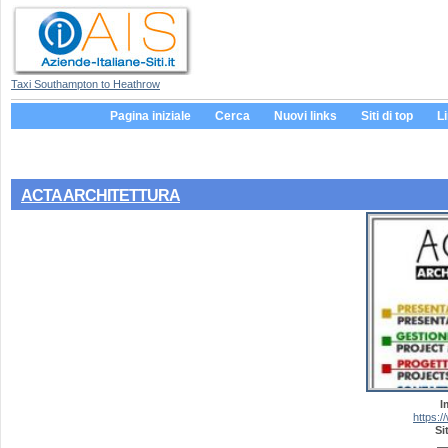
Taxi Southampton to Heathrow
Pagina iniziale
Cerca
Nuovi links
Siti di top
L
ACTA ARCHITETTURA
I
https:/
Si