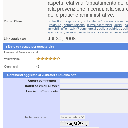
aspetti relativi all'abbattimento dell
alla prevenzione incendi, alla sicur
delle pratiche amministrative.
Parole Chiave:
architettura
,
ingegneria
,
architettura d'
,
interni
,
interni
,
r
,
restauro
,
ristrutturazione
,
nuove costruzioni
,
edifici
,
pa
immobili
,
uffici
,
attivit? commerciali
,
edilizia pubblica
,
edil
agriturismo
,
impianti
,
impiantistica
,
sicurezza
,
antincend
Jul 30, 2008
Link aggiunto:
Note concesso per questo sito
Numero di Valutazioni:
4
Valutazione
0
Commenti
Commenti aggiunto ai visitatori di questo sito
Autore commento:
Indirizzo email autore:
Lascia un Commento
Nota commento: