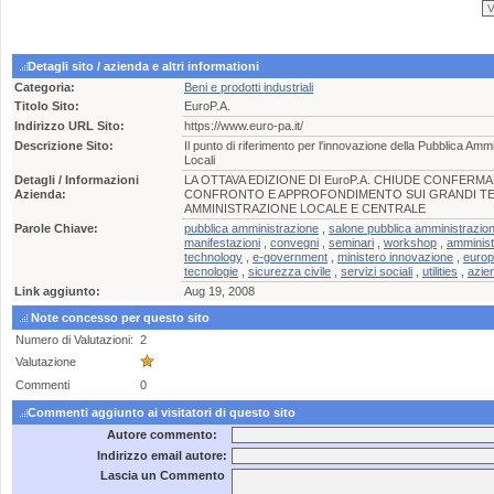
Detagli sito / azienda e altri informationi
Categoria:
Beni e prodotti industriali
Titolo Sito:
EuroP.A.
Indirizzo URL Sito:
https://www.euro-pa.it/
Descrizione Sito:
Il punto di riferimento per l'innovazione della Pubblica Am
Locali
Detagli / Informazioni
LA OTTAVA EDIZIONE DI EuroP.A. CHIUDE CONFERM
Azienda:
CONFRONTO E APPROFONDIMENTO SUI GRANDI TEMI
AMMINISTRAZIONE LOCALE E CENTRALE
Parole Chiave:
pubblica amministrazione
,
salone pubblica amministrazion
manifestazioni
,
convegni
,
seminari
,
workshop
,
amministr
technology
,
e-government
,
ministero innovazione
,
euro
tecnologie
,
sicurezza civile
,
servizi sociali
,
utilities
,
azie
Link aggiunto:
Aug 19, 2008
Note concesso per questo sito
Numero di Valutazioni:
2
Valutazione
Commenti
0
Commenti aggiunto ai visitatori di questo sito
Autore commento:
Indirizzo email autore:
Lascia un Commento