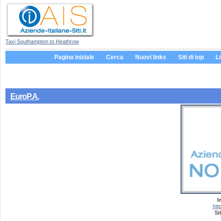
Taxi Southampton to Heathrow
Pagina iniziale
Cerca
Nuovi links
Siti di top
L
EuroP.A.
I
htt
Si