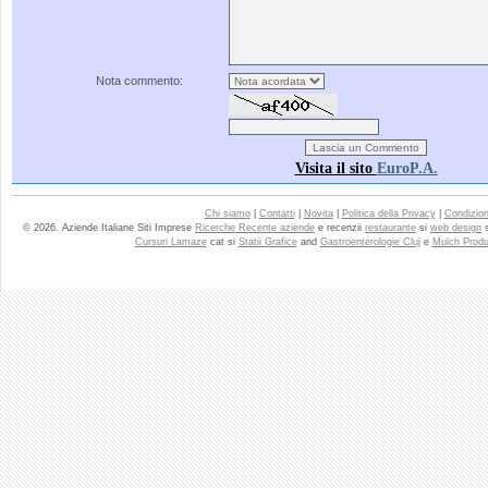
Nota commento:
Visita il sito
EuroP.A.
Chi siamo
|
Contatti
|
Novita
|
Politica della Privacy
|
Condizioni
© 2026. Aziende Italiane Siti Imprese
Ricerche Recente aziende
e recenzii
restaurante
si
web design
Cursuri Lamaze
cat si
Statii Grafice
and
Gastroenterologie Cluj
e
Mulch Produ