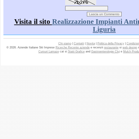
Visita il sito
Realizzazione Impianti Anti
Liguria
Chi siamo
|
Contatti
|
Novita
|
Politica della Privacy
|
Condizioni
© 2026. Aziende Italiane Siti Imprese
Ricerche Recente aziende
e recenzii
restaurante
si
web design
Cursuri Lamaze
cat si
Statii Grafice
and
Gastroenterologie Cluj
e
Mulch Produ