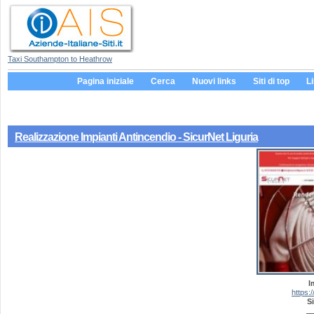
Taxi Southampton to Heathrow
Pagina iniziale
Cerca
Nuovi links
Siti di top
L
Realizzazione Impianti Antincendio - SicurNet Liguria
I
https:/
Si