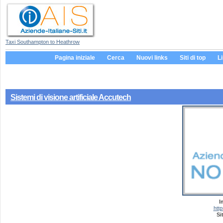
Taxi Southampton to Heathrow
Pagina iniziale
Cerca
Nuovi links
Siti di top
L
Sistemi di visione artificiale Accutech
I
http
Si