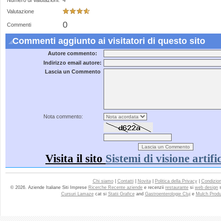
Numero di Valutazioni:
4
Valutazione
0
Commenti
Commenti aggiunto ai visitatori di questo sito
Autore commento:
Indirizzo email autore:
Lascia un Commento
Nota commento:
Visita il sito
Sistemi di visione artif
Chi siamo
|
Contatti
|
Novita
|
Politica della Privacy
|
Condizioni
© 2026. Aziende Italiane Siti Imprese
Ricerche Recente aziende
e recenzii
restaurante
si
web design
Cursuri Lamaze
cat si
Statii Grafice
and
Gastroenterologie Cluj
e
Mulch Produ