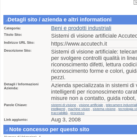
Detagli sito / azienda e altri informationi
Beni e prodotti industriali
Categoria:
Titolo Sito:
Sistemi di visione artificiale Accute
Indirizzo URL Sito:
https://www.accutech.it
Descrizione Sito:
Sistemi di visione artificiale: telecam
per svolgere controlli qualità in lin
riconoscimento difetti, lettura codic
riconoscimento forme e colori, gui
pezzi.
Detagli / Informazioni
Azienda specializzata in sistemi di
Azienda:
intelligenti per riconoscimento caratt
misure non a contatto, guida robot, 
Parole Chiave:
sistemi di visione
,
visione artificiale
,
telecamere industriali
intelligenti
,
machine vision
,
sistema visione
,
tecnologia v
tracciabilità
,
processo
Aug 3, 2008
Link aggiunto:
Note concesso per questo sito