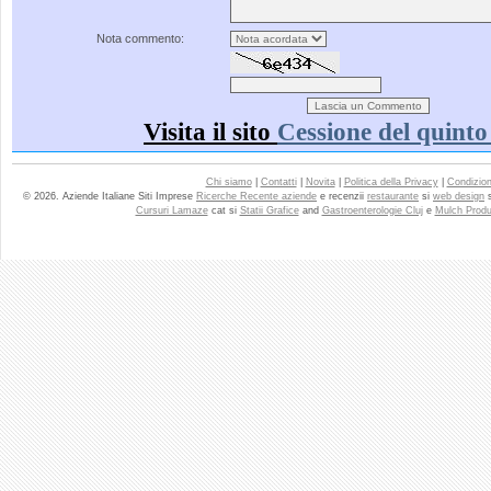
Nota commento:
Visita il sito
Cessione del quinto
Chi siamo
|
Contatti
|
Novita
|
Politica della Privacy
|
Condizioni
© 2026. Aziende Italiane Siti Imprese
Ricerche Recente aziende
e recenzii
restaurante
si
web design
Cursuri Lamaze
cat si
Statii Grafice
and
Gastroenterologie Cluj
e
Mulch Produ