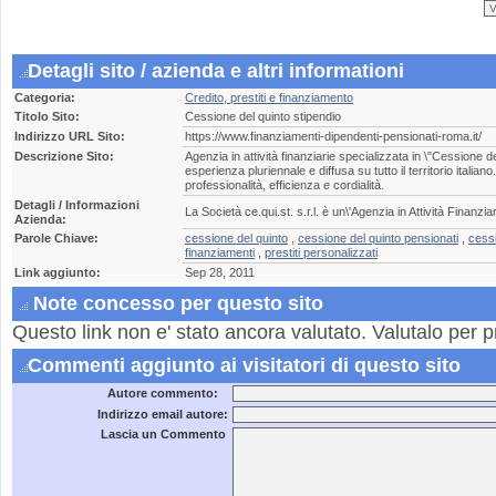
Detagli sito / azienda e altri informationi
Categoria:
Credito, prestiti e finanziamento
Titolo Sito:
Cessione del quinto stipendio
Indirizzo URL Sito:
https://www.finanziamenti-dipendenti-pensionati-roma.it/
Descrizione Sito:
Agenzia in attività finanziarie specializzata in \"Cessione d
esperienza pluriennale e diffusa su tutto il territorio italia
professionalità, efficienza e cordialità.
Detagli / Informazioni
La Società ce.qui.st. s.r.l. è un\'Agenzia in Attività Finanz
Azienda:
Parole Chiave:
cessione del quinto
,
cessione del quinto pensionati
,
cessi
finanziamenti
,
prestiti personalizzati
Link aggiunto:
Sep 28, 2011
Note concesso per questo sito
Questo link non e' stato ancora valutato. Valutalo per p
Commenti aggiunto ai visitatori di questo sito
Autore commento:
Indirizzo email autore:
Lascia un Commento