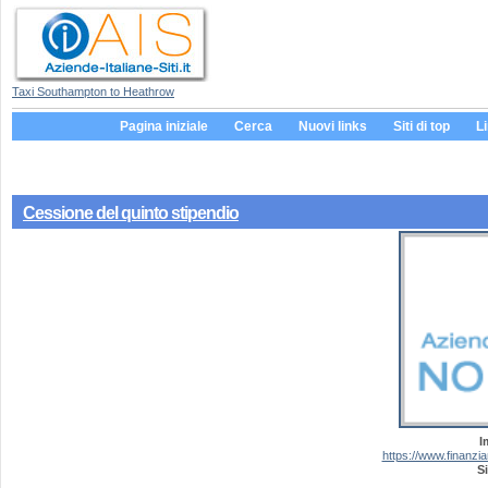
Taxi Southampton to Heathrow
Pagina iniziale
Cerca
Nuovi links
Siti di top
L
Cessione del quinto stipendio
I
https://www.finanzia
Si