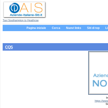
Taxi Southampton to Heathrow
Pagina iniziale
Cerca
Nuovi links
Siti di top
L
CQS
I
https://ww
Si