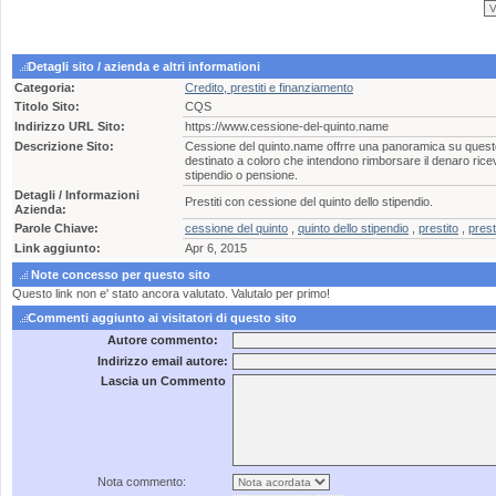
Detagli sito / azienda e altri informationi
Categoria:
Credito, prestiti e finanziamento
Titolo Sito:
CQS
Indirizzo URL Sito:
https://www.cessione-del-quinto.name
Descrizione Sito:
Cessione del quinto.name offrre una panoramica su questo
destinato a coloro che intendono rimborsare il denaro ricevu
stipendio o pensione.
Detagli / Informazioni
Prestiti con cessione del quinto dello stipendio.
Azienda:
Parole Chiave:
cessione del quinto
,
quinto dello stipendio
,
prestito
,
presti
Link aggiunto:
Apr 6, 2015
Note concesso per questo sito
Questo link non e' stato ancora valutato. Valutalo per primo!
Commenti aggiunto ai visitatori di questo sito
Autore commento:
Indirizzo email autore:
Lascia un Commento
Nota commento: