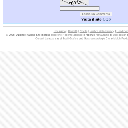
Visita il sito
CQS
Chi siamo
|
Contatti
|
Novita
|
Politica della Privacy
|
Condizioni
© 2026. Aziende Italiane Siti Imprese
Ricerche Recente aziende
e recenzii
restaurante
si
web design
Cursuri Lamaze
cat si
Statii Grafice
and
Gastroenterologie Cluj
e
Mulch Produ