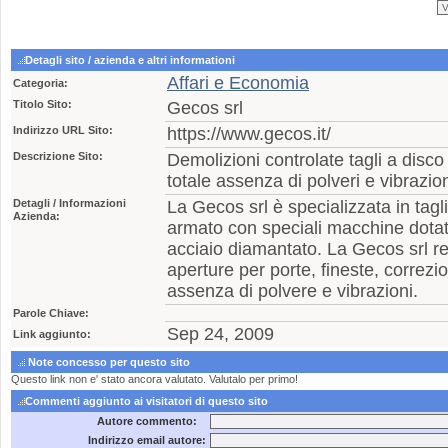
Detagli sito / azienda e altri informationi
Affari e Economia
Categoria:
Titolo Sito:
Gecos srl
Indirizzo URL Sito:
https://www.gecos.it/
Descrizione Sito:
Demolizioni controlate tagli a disco t
totale assenza di polveri e vibrazion
Detagli / Informazioni
La Gecos srl è specializzata in tag
Azienda:
armato con speciali macchine dotate
acciaio diamantato. La Gecos srl r
aperture per porte, fineste, correzio
assenza di polvere e vibrazioni.
Parole Chiave:
Sep 24, 2009
Link aggiunto:
Note concesso per questo sito
Questo link non e' stato ancora valutato. Valutalo per primo!
Commenti aggiunto ai visitatori di questo sito
Autore commento:
Indirizzo email autore: