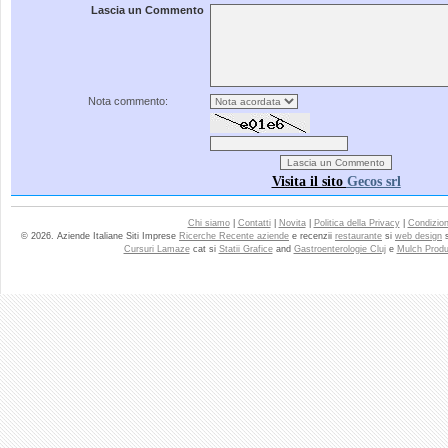
Lascia un Commento
Nota commento:
Visita il sito
Gecos srl
Chi siamo
|
Contatti
|
Novita
|
Politica della Privacy
|
Condizioni
© 2026. Aziende Italiane Siti Imprese
Ricerche Recente aziende
e recenzii
restaurante
si
web design
Cursuri Lamaze
cat si
Statii Grafice
and
Gastroenterologie Cluj
e
Mulch Produ