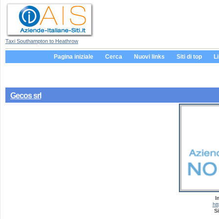
Taxi Southampton to Heathrow
Pagina iniziale
Cerca
Nuovi links
Siti di top
L
Gecos srl
I
ht
Si