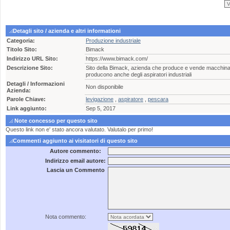
Detagli sito / azienda e altri informationi
Categoria:
Produzione industriale
Titolo Sito:
Bimack
Indirizzo URL Sito:
https://www.bimack.com/
Descrizione Sito:
Sito della Bimack, azienda che produce e vende macchinari
producono anche degli aspiratori industriali
Detagli / Informazioni
Non disponibile
Azienda:
Parole Chiave:
levigazione
,
aspiratore
,
pescara
Link aggiunto:
Sep 5, 2017
Note concesso per questo sito
Questo link non e' stato ancora valutato. Valutalo per primo!
Commenti aggiunto ai visitatori di questo sito
Autore commento:
Indirizzo email autore:
Lascia un Commento
Nota commento: