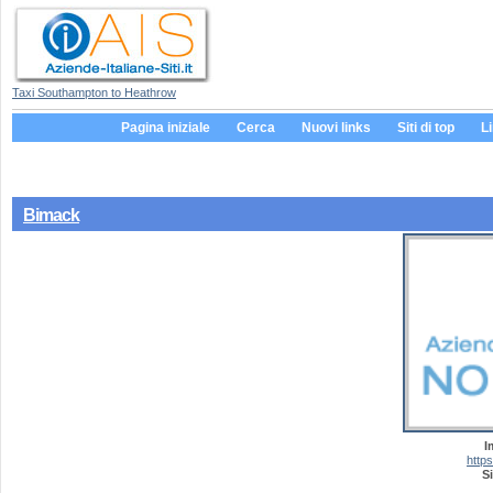
Taxi Southampton to Heathrow
Pagina iniziale
Cerca
Nuovi links
Siti di top
L
Bimack
I
http
Si