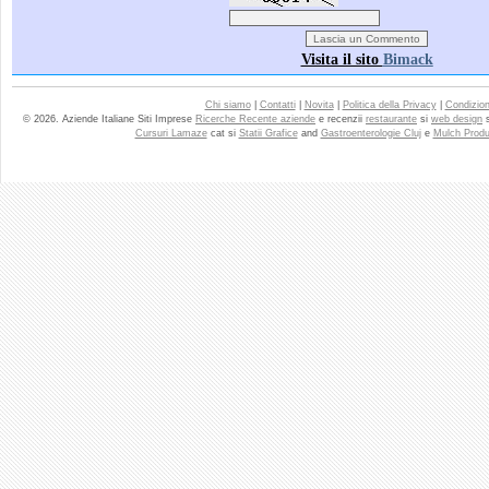
Visita il sito
Bimack
Chi siamo
|
Contatti
|
Novita
|
Politica della Privacy
|
Condizioni
© 2026. Aziende Italiane Siti Imprese
Ricerche Recente aziende
e recenzii
restaurante
si
web design
Cursuri Lamaze
cat si
Statii Grafice
and
Gastroenterologie Cluj
e
Mulch Produ