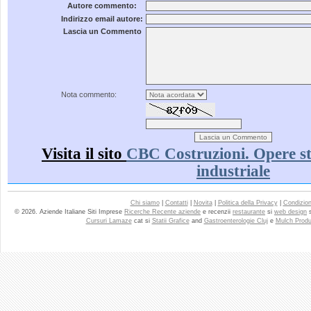
Autore commento:
Indirizzo email autore:
Lascia un Commento
Nota commento:
Visita il sito
CBC Costruzioni. Opere str
industriale
Chi siamo
|
Contatti
|
Novita
|
Politica della Privacy
|
Condizioni
© 2026. Aziende Italiane Siti Imprese
Ricerche Recente aziende
e recenzii
restaurante
si
web design
Cursuri Lamaze
cat si
Statii Grafice
and
Gastroenterologie Cluj
e
Mulch Produ