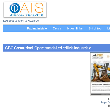
Taxi Southampton to Heathrow
Pagina iniziale
Cerca
Nuovi links
Siti di top
L
CBC Costruzioni. Opere stradali ed edilizia industriale
I
https:/
Si