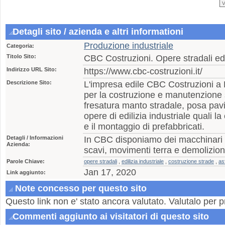
Detagli sito / azienda e altri informationi
Produzione industriale
Categoria:
Titolo Sito:
CBC Costruzioni. Opere stradali ed e
Indirizzo URL Sito:
https://www.cbc-costruzioni.it/
Descrizione Sito:
L'impresa edile CBC Costruzioni a B
per la costruzione e manutenzione s
fresatura manto stradale, posa pa
opere di edilizia industriale quali l
e il montaggio di prefabbricati.
Detagli / Informazioni
In CBC disponiamo dei macchinari n
Azienda:
scavi, movimenti terra e demolizioni
Parole Chiave:
opere stradali
,
edilizia industriale
,
costruzione strade
,
as
Jan 17, 2020
Link aggiunto:
Note concesso per questo sito
Questo link non e' stato ancora valutato. Valutalo per p
Commenti aggiunto ai visitatori di questo sito