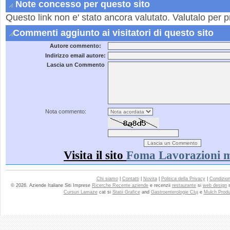
Note concesso per questo sito
Questo link non e' stato ancora valutato. Valutalo per p
Commenti aggiunto ai visitatori di questo sito
Autore commento:
Indirizzo email autore:
Lascia un Commento
Nota commento:
Visita il sito
Foma Lavorazioni m
Chi siamo
|
Contatti
|
Novita
|
Politica della Privacy
|
Condizioni
© 2026. Aziende Italiane Siti Imprese
Ricerche Recente aziende
e recenzii
restaurante
si
web design
Cursuri Lamaze
cat si
Statii Grafice
and
Gastroenterologie Cluj
e
Mulch Produ