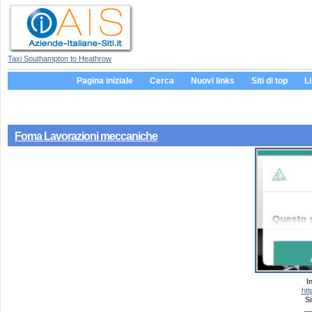
Taxi Southampton to Heathrow
Pagina iniziale
Cerca
Nuovi links
Siti di top
L
Foma Lavorazioni meccaniche
I
htt
Si