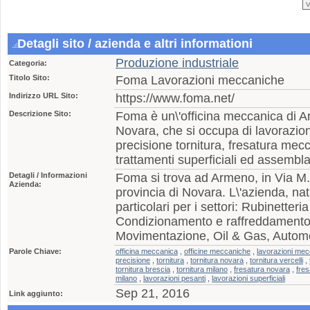
Detagli sito / azienda e altri informationi
Produzione industriale
Categoria:
Titolo Sito:
Foma Lavorazioni meccaniche
Indirizzo URL Sito:
https://www.foma.net/
Descrizione Sito:
Foma è un\'officina meccanica di Ar
Novara, che si occupa di lavorazio
precisione tornitura, fresatura mecc
trattamenti superficiali ed assembl
Detagli / Informazioni
Foma si trova ad Armeno, in Via M.t
Azienda:
provincia di Novara. L\'azienda, na
particolari per i settori: Rubinetteria
Condizionamento e raffreddamento
Movimentazione, Oil & Gas, Automo
Parole Chiave:
officina meccanica
,
officine meccaniche
,
lavorazioni me
precisione
,
tornitura
,
tornitura novara
,
tornitura vercelli
,
tornitura brescia
,
tornitura milano
,
fresatura novara
,
fres
milano
,
lavorazioni pesanti
,
lavorazioni superficiali
Sep 21, 2016
Link aggiunto: