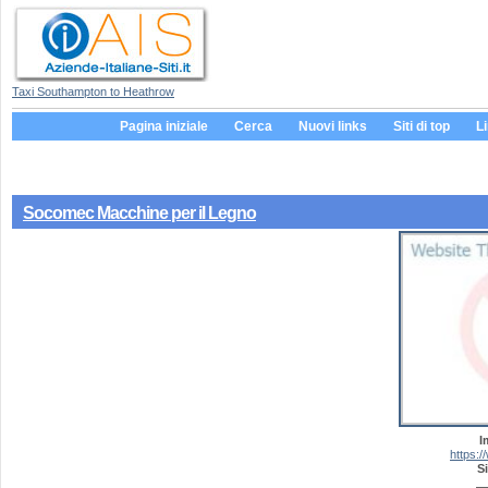
Taxi Southampton to Heathrow
Pagina iniziale
Cerca
Nuovi links
Siti di top
L
Socomec Macchine per il Legno
I
https:
Si