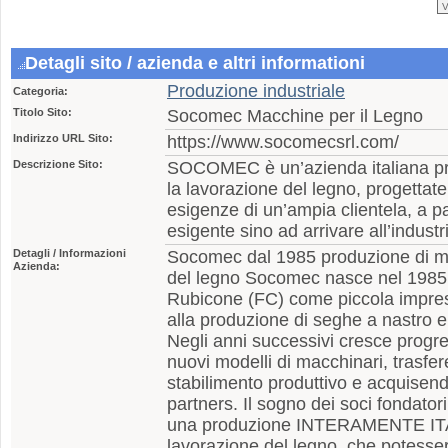
Detagli sito / azienda e altri informationi
Produzione industriale
Categoria:
Titolo Sito:
Socomec Macchine per il Legno
Indirizzo URL Sito:
https://www.socomecsrl.com/
Descrizione Sito:
SOCOMEC è un’azienda italiana pro
la lavorazione del legno, progettate
esigenze di un’ampia clientela, a pa
esigente sino ad arrivare all’industr
Detagli / Informazioni
Socomec dal 1985 produzione di ma
Azienda:
del legno Socomec nasce nel 1985
Rubicone (FC) come piccola impres
alla produzione di seghe a nastro e 
Negli anni successivi cresce progr
nuovi modelli di macchinari, trasfe
stabilimento produttivo e acquisen
partners. Il sogno dei soci fondatori
una produzione INTERAMENTE ITA
lavorazione del legno, che potesse