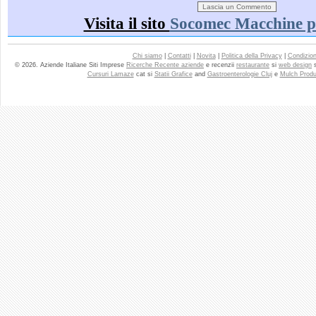
Visita il sito
Socomec Macchine pe
Chi siamo
|
Contatti
|
Novita
|
Politica della Privacy
|
Condizioni
© 2026. Aziende Italiane Siti Imprese
Ricerche Recente aziende
e recenzii
restaurante
si
web design
Cursuri Lamaze
cat si
Statii Grafice
and
Gastroenterologie Cluj
e
Mulch Produ