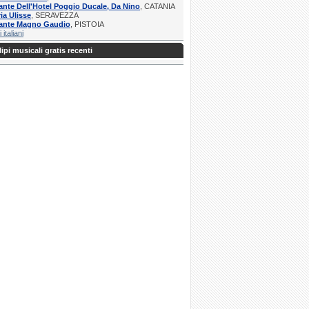
ante Dell'Hotel Poggio Ducale, Da Nino
, CATANIA
ria Ulisse
, SERAVEZZA
rante Magno Gaudio
, PISTOIA
i italiani
ipi musicali gratis recenti