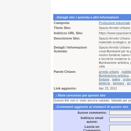
Detagli sito / azienda e altri informationi
Categoria:
Produzione industriale
Titolo Sito:
Spazio Arredo Urbano
Indirizzo URL Sito:
https://www.spazioar
Descrizione Sito:
Spazio Arredo Urbano p
materiale ecologico, ar
Detagli / Informazioni
Spazio Arredo Urbano è 
Azienda:
corpi illuminanti per l
nostre fonderie siamo i
e tecniche moderne si f
illuminazione artistica,
città.
Parole Chiave:
arredo urbano
,
pubbli
illuminazione artistica
fontane
,
paline
,
orolo
lanterne
,
lampare
,
ar
Link aggiunto:
Apr 23, 2012
Note concesso per questo sito
Questo link non e' stato ancora valutato. Valutalo per p
Commenti aggiunto ai visitatori di questo sito
Autore commento:
Indirizzo email
autore:
Lascia un
Commento