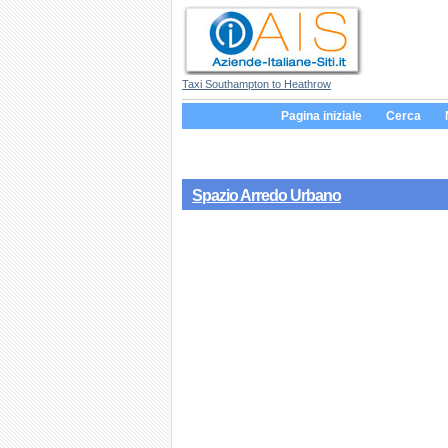
Taxi Southampton to Heathrow
Pagina iniziale
Cerca
Spazio Arredo Urbano