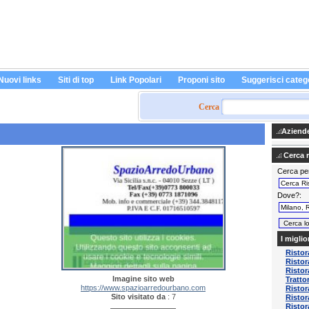
Nuovi links
Siti di top
Link Popolari
Proponi sito
Suggerisci categ
Cerca
Aziende 
Cerca ri
Cerca pe
Dove?
I miglio
Ristor
Ristor
Ristor
Imagine sito web
Tratto
https://www.spazioarredourbano.com
Ristor
Sito visitato da
: 7
Ristor
Ristor