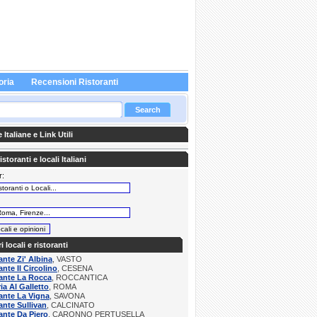
oria
Recensioni Ristoranti
Italiane e Link Utili
storanti e locali Italiani
r:
:
ri locali e ristoranti
ante Zi' Albina
, VASTO
ante Il Circolino
, CESENA
ante La Rocca
, ROCCANTICA
ria Al Galletto
, ROMA
ante La Vigna
, SAVONA
ante Sullivan
, CALCINATO
ante Da Piero
, CARONNO PERTUSELLA