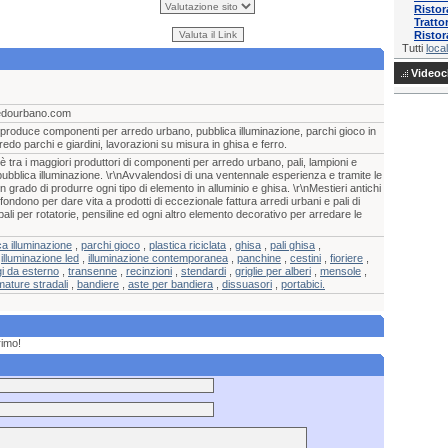
Ristor
Tratto
Risto
Tutti
local
Videocl
redourbano.com
roduce componenti per arredo urbano, pubblica illuminazione, parchi gioco in
redo parchi e giardini, lavorazioni su misura in ghisa e ferro.
tra i maggiori produttori di componenti per arredo urbano, pali, lampioni e
a pubblica illuminazione. \r\nAvvalendosi di una ventennale esperienza e tramite le
n grado di produrre ogni tipo di elemento in alluminio e ghisa. \r\nMestieri antichi
ondono per dare vita a prodotti di eccezionale fattura arredi urbani e pali di
 pali per rotatorie, pensiline ed ogni altro elemento decorativo per arredare le
ca illuminazione
,
parchi gioco
,
plastica riciclata
,
ghisa
,
pali ghisa
,
,
illuminazione led
,
illuminazione contemporanea
,
panchine
,
cestini
,
fioriere
,
gi da esterno
,
transenne
,
recinzioni
,
stendardi
,
griglie per alberi
,
mensole
,
mature stradali
,
bandiere
,
aste per bandiera
,
dissuasori
,
portabici.
rimo!