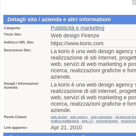
Detagli sito / azienda e altri informationi
Pubblicità e marketing
Categoria:
Titolo Sito:
Web design Firenze
Indirizzo URL Sito:
https://www.koris.com
Descrizione Sito:
La koris è una web design agency s
realizzazione di siti internet, proge
web, servizi di web marketing e po
ricerca, realizzazioni grafiche e f
aziende.
Detagli / Informazioni
La koris è una web design agency s
Azienda:
realizzazione di siti internet, proge
web, servizi di web marketing e po
ricerca, realizzazioni grafiche e f
aziende.
Parole Chiave:
web design
,
web agency
,
web marketing
,
siti internet fi
grafica pubblicitaria
,
web 2.0
,
comunicazione
,
posizionam
Apr 21, 2010
Link aggiunto: