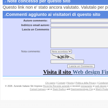
Note concesso per questo sito
Questo link non e' stato ancora valutato. Valutalo per p
Commenti aggiunto ai visitatori di questo sito
Autore commento:
Indirizzo email autore:
Lascia un Commento
Nota commento:
Visita il sito
Web design Fi
Chi siamo
|
Contatti
|
Novita
|
Politica della Privacy
|
Condizioni
© 2026. Aziende Italiane Siti Imprese
Ricerche Recente aziende
e recenzii
restaurante
si
web design
Cursuri Lamaze
cat si
Statii Grafice
and
Gastroenterologie Cluj
e
Mulch Produ