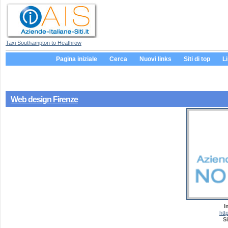
Taxi Southampton to Heathrow
Pagina iniziale
Cerca
Nuovi links
Siti di top
L
Web design Firenze
I
htt
Si