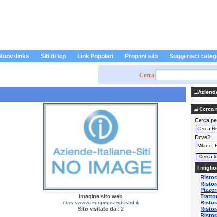
Nuovi links
Siti di top
Link Popolari
Proponi sito
Suggerisci categ
Cerca
Aziende 
Cerca ri
Cerca pe
Dove?
I miglio
Ristor
Ristor
Pizzer
Imagine sito web
Tratto
https://www.recuperocreditistaf.it/
Ristor
Sito visitato da
: 2
Ristor
Ristor