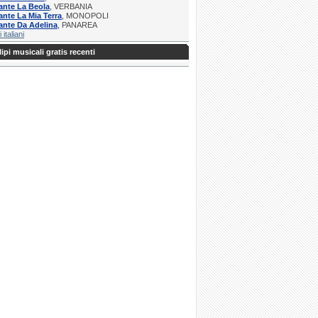
ante La Beola
, VERBANIA
ante La Mia Terra
, MONOPOLI
ante Da Adelina
, PANAREA
i italiani
ipi musicali gratis recenti