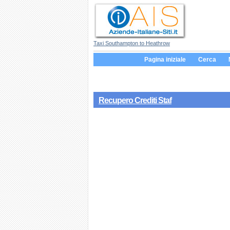
Taxi Southampton to Heathrow
Pagina iniziale
Cerca
Recupero Crediti Staf