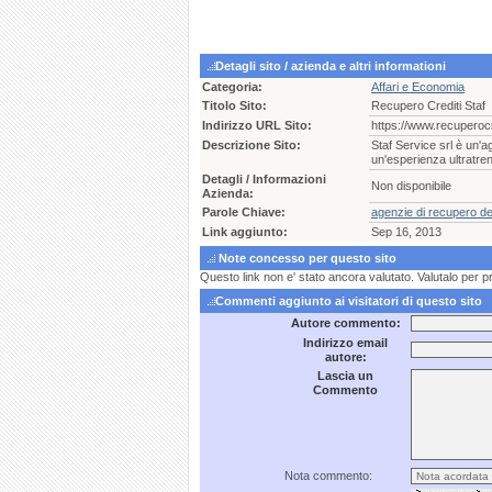
Detagli sito / azienda e altri informationi
Categoria:
Affari e Economia
Titolo Sito:
Recupero Crediti Staf
Indirizzo URL Sito:
https://www.recuperocre
Descrizione Sito:
Staf Service srl è un'ag
un'esperienza ultratren
Detagli / Informazioni
Non disponibile
Azienda:
Parole Chiave:
agenzie di recupero de
Link aggiunto:
Sep 16, 2013
Note concesso per questo sito
Questo link non e' stato ancora valutato. Valutalo per p
Commenti aggiunto ai visitatori di questo sito
Autore commento:
Indirizzo email
autore:
Lascia un
Commento
Nota commento: