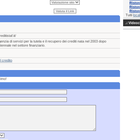
Ristor
Ristor
Ristor
Tutti
local
Videocl
ditistaf.it/
enzia di servizi per la tutela e il recupero dei crediti nata nel 2003 dopo
tennale nel settore finanziario.
l credito
rimo!