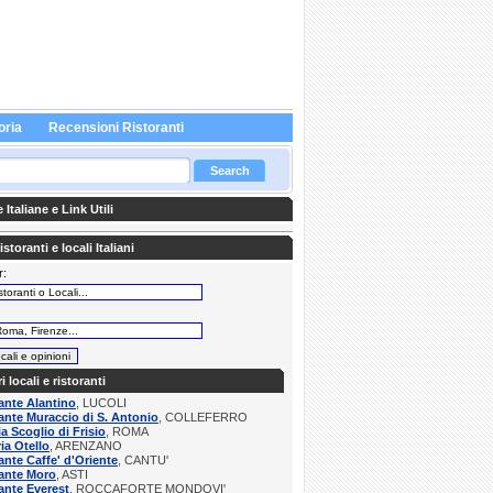
oria
Recensioni Ristoranti
Italiane e Link Utili
storanti e locali Italiani
r:
:
ri locali e ristoranti
ante Alantino
, LUCOLI
ante Muraccio di S. Antonio
, COLLEFERRO
ia Scoglio di Frisio
, ROMA
ria Otello
, ARENZANO
ante Caffe' d'Oriente
, CANTU'
ante Moro
, ASTI
ante Everest
, ROCCAFORTE MONDOVI'