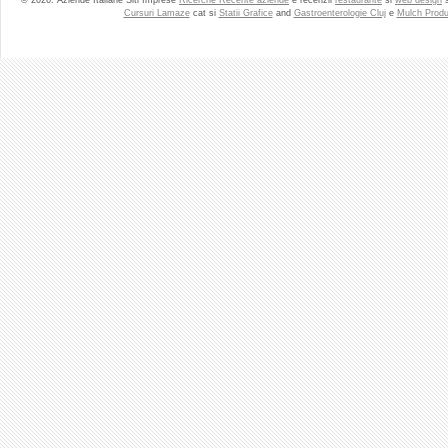
© 2026. Aziende Italiane Siti Imprese
Ricerche Recente aziende
e recenzii
restaurante
si
web design
Cursuri Lamaze
cat si
Statii Grafice
and
Gastroenterologie Cluj
e
Mulch Produ