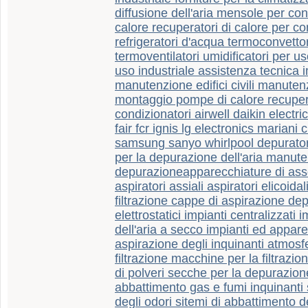
diffusione dell'aria mensole per con
calore recuperatori di calore per c
refrigeratori d'acqua termoconvettor
termoventilatori umidificatori per us
uso industriale assistenza tecnica im
manutenzione edifici civili manutenz
montaggio pompe di calore recuper
condizionatori airwell daikin electr
fair fcr ignis lg electronics mariani 
samsung sanyo whirlpool depuratori d'
per la depurazione dell'aria manute
depurazioneapparecchiature di asso
aspiratori assiali aspiratori elicoidal
filtrazione cappe di aspirazione depur
elettrostatici impianti centralizzati
dell'aria a secco impianti ed appare
aspirazione degli inquinanti atmosfe
filtrazione macchine per la filtrazion
di polveri secche per la depurazione
abbattimento gas e fumi inquinanti 
degli odori sitemi di abbattimento del