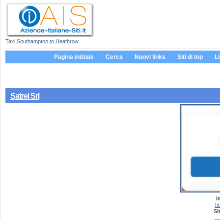
Taxi Southampton to Heathrow
Pagina iniziale
Cerca
Nuovi links
Siti di top
L
Satrel Srl
I
ht
Si