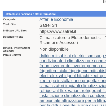
Detagli sito / azienda e altri informationi
Affari e Economia
Categoria:
Titolo Sito:
Satrel Srl
Indirizzo URL Sito:
https://www.satrel.it
Descrizione Sito:
Climatizzatore e Elettrodomestici -
Ricambi e Accessori
Detagli / Informazioni
Non disponibile
Azienda:
Parole Chiave:
daikin mitsubishi electric samsung s
condizionatori climatizzatore condi
freon inverter dc inverter pompa di
frigorifero ciclo frigorigeno mitsubis
electrolux whirlpool hitachi zeotro
zeotropo installazione progettazi
climatizzatori impianti climatizzazion
refrigerant flux variant refrigerant 
installazione climatizzatori condiz
ambientale attrezzature per la filt
per la diffusione della aria canalizz