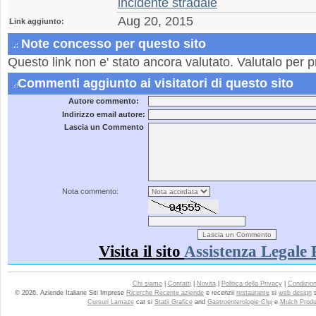
incidente stradale
Aug 20, 2015
Link aggiunto:
Note concesso per questo sito
Questo link non e' stato ancora valutato. Valutalo per p
Commenti aggiunto ai visitatori di questo sito
Autore commento:
Indirizzo email autore:
Lascia un Commento
Nota commento:
Visita il sito
Assistenza Legale
Chi siamo
|
Contatti
|
Novita
|
Politica della Privacy
|
Condizioni
© 2026. Aziende Italiane Siti Imprese
Ricerche Recente aziende
e recenzii
restaurante
si
web design
Cursuri Lamaze
cat si
Statii Grafice
and
Gastroenterologie Cluj
e
Mulch Produ