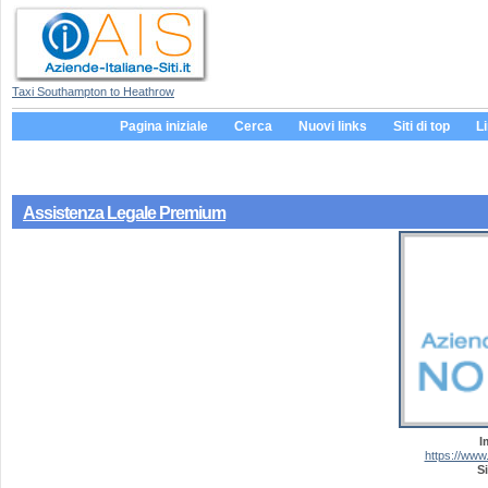
Taxi Southampton to Heathrow
Pagina iniziale
Cerca
Nuovi links
Siti di top
L
Assistenza Legale Premium
I
https://www
Si