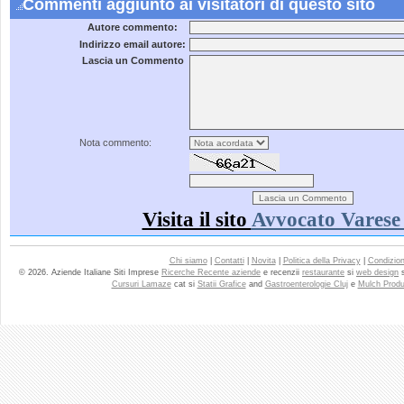
Commenti aggiunto ai visitatori di questo sito
Autore commento:
Indirizzo email autore:
Lascia un Commento
Nota commento:
Visita il sito
Avvocato Varese
Chi siamo
|
Contatti
|
Novita
|
Politica della Privacy
|
Condizioni
© 2026. Aziende Italiane Siti Imprese
Ricerche Recente aziende
e recenzii
restaurante
si
web design
Cursuri Lamaze
cat si
Statii Grafice
and
Gastroenterologie Cluj
e
Mulch Produ