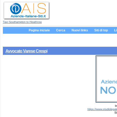
Taxi Southampton to Heathrow
Pagina iniziale
Cerca
Nuovi links
Siti di top
L
Avvocato Varese Crespi
I
https://www.studiolegal
Si