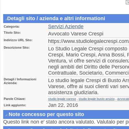
Detagli sito / azienda e altri informationi
Servizi Aziende
Categoria:
Titolo Sito:
Avvocato Varese Crespi
Indirizzo URL Sito:
https://www.studiolegalecrespi.com/
Descrizione Sito:
Lo Studio Legale Crespi composto d
Crespi, Mario Crespi, Anna Bossi, 
Ventura, vi offre servizi di consule
negli ambiti del Diritto delle Perso
Contrattuale, Societario, Commerci
Detagli / Informazioni
Lo studio legale Crespi di Busto Ars
Azienda:
Varese, offre ai suoi clienti vari se
assistenza giudiziaria.
Parole Chiave:
studio legale varese
,
studio legale busto arsizio
,
avvocat
Jan 22, 2016
Link aggiunto:
Note concesso per questo sito
Questo link non e' stato ancora valutato. Valutalo per p