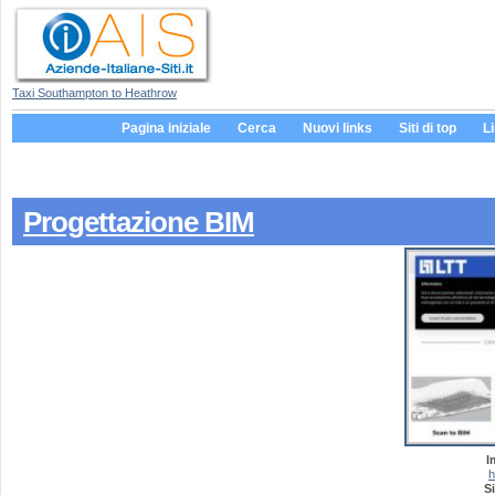
Taxi Southampton to Heathrow
Pagina iniziale
Cerca
Nuovi links
Siti di top
L
Progettazione BIM
I
h
Si