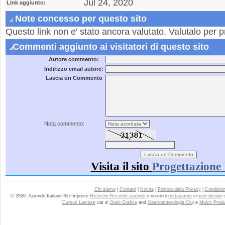
Jul 24, 2020
Link aggiunto:
Note concesso per questo sito
Questo link non e' stato ancora valutato. Valutalo per p
Commenti aggiunto ai visitatori di questo sito
Autore commento:
Indirizzo email autore:
Lascia un Commento
Nota commento:
Visita il sito
Progettazione
Chi siamo
|
Contatti
|
Novita
|
Politica della Privacy
|
Condizioni
© 2026. Aziende Italiane Siti Imprese
Ricerche Recente aziende
e recenzii
restaurante
si
web design
Cursuri Lamaze
cat si
Statii Grafice
and
Gastroenterologie Cluj
e
Mulch Produ