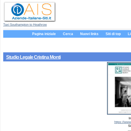
Taxi Southampton to Heathrow
Pagina iniziale
Cerca
Nuovi links
Siti di top
L
Studio Legale Cristina Monti
I
https://www.
Si