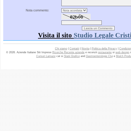
Nota commento:
Visita il sito
Studio Legale Cris
Chi siamo
|
Contatti
|
Novita
|
Politica della Privacy
|
Condizioni
© 2026. Aziende Italiane Siti Imprese
Ricerche Recente aziende
e recenzii
restaurante
si
web design
Cursuri Lamaze
cat si
Statii Grafice
and
Gastroenterologie Cluj
e
Mulch Produ