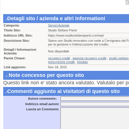
Detagli sito / azienda e altri informationi
Categoria:
Servizi Aziende
Titolo Sito:
Studio Stefano Parisi
Indirizzo URL Sito:
https://www.studiostefanoparisi.com/wp/
Descrizione Sito:
Siamo uno Studio innovativo con sede a Cervignano del Friu
per la gestione e l’ottimizzazione del credito.
Detagli / Informazioni
Non disponibile
Azienda:
Parole Chiave:
recupero crediti
,
agenzia recupero crediti
,
studio stefano 
prescrizione crediti
,
insoluto
Link aggiunto:
Nov 18, 2015
Note concesso per questo sito
Questo link non e' stato ancora valutato. Valutalo per p
Commenti aggiunto ai visitatori di questo sito
Autore commento:
Indirizzo email autore:
Lascia un Commento