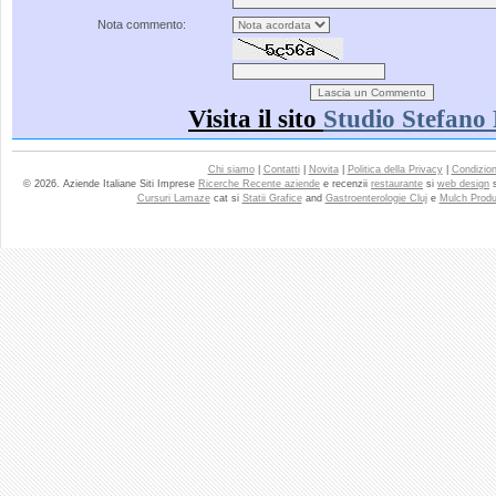
Nota commento:
Visita il sito
Studio Stefano 
Chi siamo
|
Contatti
|
Novita
|
Politica della Privacy
|
Condizioni
© 2026. Aziende Italiane Siti Imprese
Ricerche Recente aziende
e recenzii
restaurante
si
web design
Cursuri Lamaze
cat si
Statii Grafice
and
Gastroenterologie Cluj
e
Mulch Produ