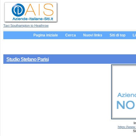
Taxi Southampton to Heathrow
Pagina iniziale
Cerca
Nuovi links
Siti di top
L
Studio Stefano Parisi
I
https://www.
Si