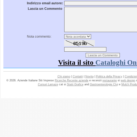
Indirizzo email autore:
Lascia un Commento
Nota commento:
Visita il sito
Cataloghi On
Chi siamo
|
Contatti
|
Novita
|
Politica della Privacy
|
Condizioni
© 2026. Aziende Italiane Siti Imprese
Ricerche Recente aziende
e recenzii
restaurante
si
web design
Cursuri Lamaze
cat si
Statii Grafice
and
Gastroenterologie Cluj
e
Mulch Produ