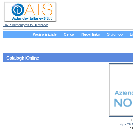
Taxi Southampton to Heathrow
Pagina iniziale
Cerca
Nuovi links
Siti di top
L
Cataloghi Online
I
https://10
Si