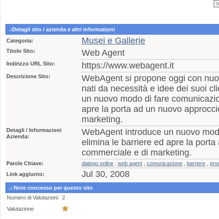
Detagli sito / azienda e altri informationi
Musei e Gallerie
Categoria:
Titolo Sito:
Web Agent
Indirizzo URL Sito:
https://www.webagent.it
Descrizione Sito:
WebAgent si propone oggi con nuo
nati da necessità e idee dei suoi c
un nuovo modo di fare comunicazion
apre la porta ad un nuovo approcci
marketing.
Detagli / Informazioni
WebAgent introduce un nuovo modo
Azienda:
elimina le barriere ed apre la port
commerciale e di marketing.
Parole Chiave:
dialogo online
,
web agent
,
comunicazione
,
barriere
,
pro
Jul 30, 2008
Link aggiunto:
Note concesso per questo sito
Numero di Valutazioni:
2
Valutazione