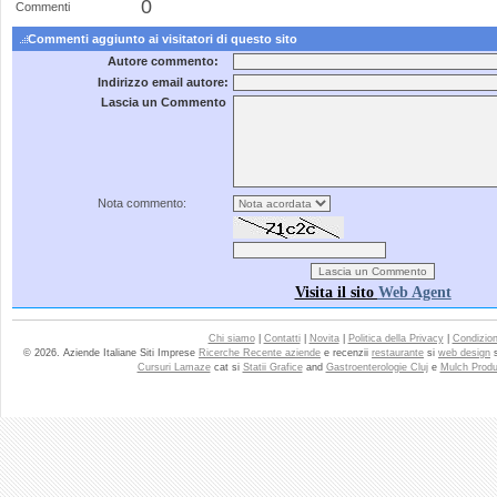
0
Commenti
Commenti aggiunto ai visitatori di questo sito
Autore commento:
Indirizzo email autore:
Lascia un Commento
Nota commento:
Visita il sito
Web Agent
Chi siamo
|
Contatti
|
Novita
|
Politica della Privacy
|
Condizioni
© 2026. Aziende Italiane Siti Imprese
Ricerche Recente aziende
e recenzii
restaurante
si
web design
Cursuri Lamaze
cat si
Statii Grafice
and
Gastroenterologie Cluj
e
Mulch Produ