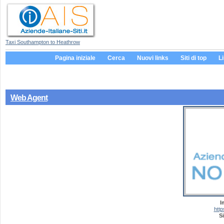
Taxi Southampton to Heathrow
Pagina iniziale
Cerca
Nuovi links
Siti di top
L
Web Agent
I
http
Si