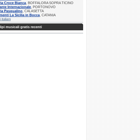
ria Croce Bianca
, BOFFALORA SOPRA TICINO
ante Internazionale
, PORTONOVO
ria Pasqualino
, CALASETTA
menti La Sicilia in Bocca
, CATANIA
i italiani
ipi musicali gratis recenti