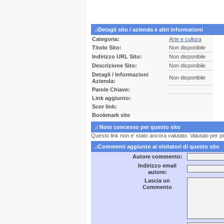
Detagli sito / azienda e altri informationi
Categoria:
Arte e cultura
Titolo Sito:
Non disponibile
Indirizzo URL Sito:
Non disponibile
Descrizione Sito:
Non disponibile
Detagli / Informazioni
Non disponibile
Azienda:
Parole Chiave:
Link aggiunto:
Scor link:
Bookmark site
Note concesso per questo sito
Questo link non e' stato ancora valutato. Valutalo per p
Commenti aggiunto ai visitatori di questo sito
Autore commento:
Indirizzo email
autore:
Lascia un
Commento