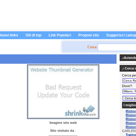
Nuovi links
Siti di top
Link Popolari
Proponi sito
Suggerisci categ
Cerca
Aziende 
Cerca ri
Cerca pe
Dove?
I miglio
Risto
Ristor
Ristor
Imagine sito web
Ristor
Ristor
Sito visitato da
:
GARLEN
Tratto