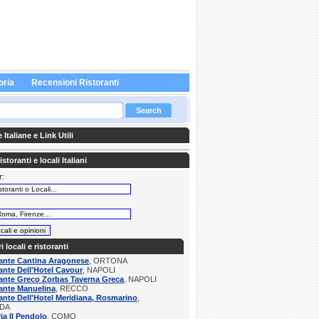
oria
Recensioni Ristoranti
Italiane e Link Utili
storanti e locali Italiani
r:
:
ri locali e ristoranti
rante Cantina Aragonese
, ORTONA
ante Dell'Hotel Cavour
, NAPOLI
ante Greco Zorbas Taverna Greca
, NAPOLI
ante Manuelina
, RECCO
ante Dell'Hotel Meridiana, Rosmarino
,
DA
ria Il Pendolo
, COMO