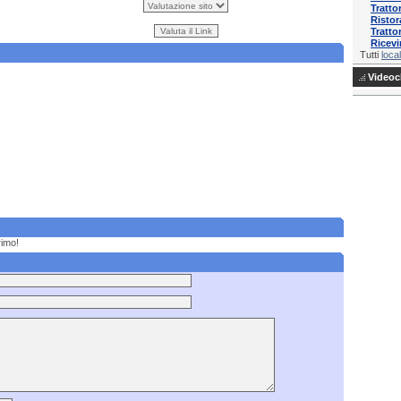
Tratto
Ristor
Tratto
Ricevi
Tutti
local
Videocl
rimo!