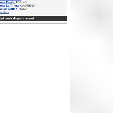
ante Eataly
, TORINO
ante La Trifora
, CAVARENO
ia San Marino
, ROMA
i italiani
ipi musicali gratis recenti