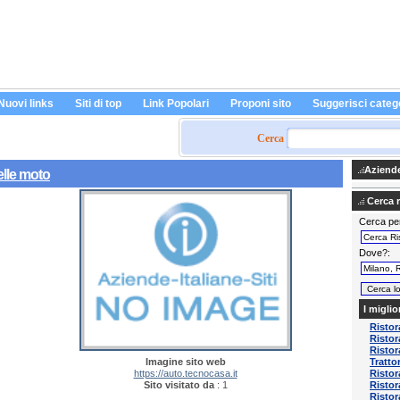
Nuovi links
Siti di top
Link Popolari
Proponi sito
Suggerisci categ
Cerca
Aziende 
elle moto
Cerca ri
Cerca pe
Dove?
I miglio
Ristor
Ristor
Ristor
Imagine sito web
Tratto
https://auto.tecnocasa.it
Ristor
Sito visitato da
: 1
Ristor
Ristor