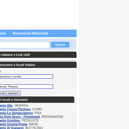
oria
Recensioni Ristoranti
Italiane e Link Utili
storanti e locali Italiani
r:
:
ri locali e ristoranti
ante Sila
, TAVERNA
ante Cinese Pechino
, COMO
ante Lo Schiaccianoci
, PISA
ria Oste Scuro - Finsterwirt
, BRESSANONE
ante Grottino
, PIEDILUCO
ante Ustaria Posta
, BADIA
ante Al Giasarol
, BOTTICINO