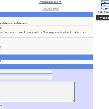
Ristor
Ristor
Pizzer
Tutti
local
Videocl
e delle auto e delle moto
it
are o vendere un'auto o una moto ? Scopri gli annunci di auto e moto del
o!
e
rimo!