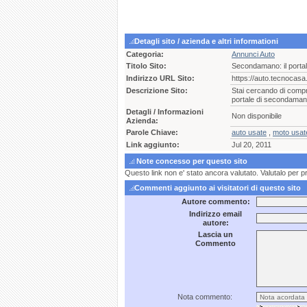
Detagli sito / azienda e altri informationi
Categoria:
Annunci Auto
Titolo Sito:
Secondamano: il portal
Indirizzo URL Sito:
https://auto.tecnocasa.
Descrizione Sito:
Stai cercando di compr
portale di secondaman
Detagli / Informazioni
Non disponibile
Azienda:
Parole Chiave:
auto usate
,
moto usat
Link aggiunto:
Jul 20, 2011
Note concesso per questo sito
Questo link non e' stato ancora valutato. Valutalo per p
Commenti aggiunto ai visitatori di questo sito
Autore commento:
Indirizzo email
autore:
Lascia un
Commento
Nota commento: