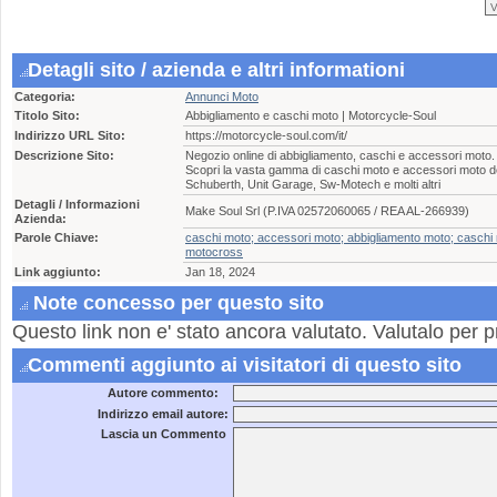
Detagli sito / azienda e altri informationi
Categoria:
Annunci Moto
Titolo Sito:
Abbigliamento e caschi moto | Motorcycle-Soul
Indirizzo URL Sito:
https://motorcycle-soul.com/it/
Descrizione Sito:
Negozio online di abbigliamento, caschi e accessori moto. I
Scopri la vasta gamma di caschi moto e accessori moto del
Schuberth, Unit Garage, Sw-Motech e molti altri
Detagli / Informazioni
Make Soul Srl (P.IVA 02572060065 / REA AL-266939)
Azienda:
Parole Chiave:
caschi moto; accessori moto; abbigliamento moto; caschi
motocross
Link aggiunto:
Jan 18, 2024
Note concesso per questo sito
Questo link non e' stato ancora valutato. Valutalo per p
Commenti aggiunto ai visitatori di questo sito
Autore commento:
Indirizzo email autore:
Lascia un Commento