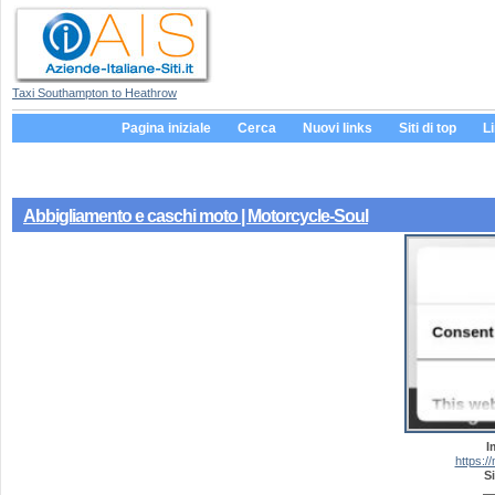
Taxi Southampton to Heathrow
Pagina iniziale
Cerca
Nuovi links
Siti di top
L
Abbigliamento e caschi moto | Motorcycle-Soul
I
https:/
Si