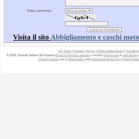
Nota commento:
Visita il sito
Abbigliamento e caschi moto
Chi siamo
|
Contatti
|
Novita
|
Politica della Privacy
|
Condizioni
© 2026. Aziende Italiane Siti Imprese
Ricerche Recente aziende
e recenzii
restaurante
si
web design
Cursuri Lamaze
cat si
Statii Grafice
and
Gastroenterologie Cluj
e
Mulch Produ