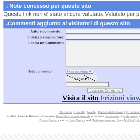
Note concesso per questo sito
Questo link non e' stato ancora valutato. Valutalo per p
Commenti aggiunto ai visitatori di questo sito
Autore commento:
Indirizzo email autore:
Lascia un Commento
Nota commento:
Visita il sito
Frizioni via
Chi siamo
|
Contatti
|
Novita
|
Politica della Privacy
|
Condizioni
© 2026. Aziende Italiane Siti Imprese
Ricerche Recente aziende
e recenzii
restaurante
si
web design
Cursuri Lamaze
cat si
Statii Grafice
and
Gastroenterologie Cluj
e
Mulch Produ