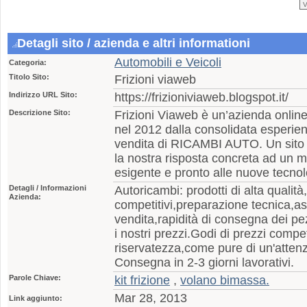
Detagli sito / azienda e altri informationi
Automobili e Veicoli
Categoria:
Titolo Sito:
Frizioni viaweb
Indirizzo URL Sito:
https://frizioniviaweb.blogspot.it/
Descrizione Sito:
Frizioni Viaweb è un’azienda onlin
nel 2012 dalla consolidata esperienz
vendita di RICAMBI AUTO. Un sito 
la nostra risposta concreta ad un 
esigente e pronto alle nuove tecnol
Detagli / Informazioni
Autoricambi: prodotti di alta qualità
Azienda:
competitivi,preparazione tecnica,as
vendita,rapidità di consegna dei pez
i nostri prezzi.Godi di prezzi compe
riservatezza,come pure di un'atten
Consegna in 2-3 giorni lavorativi.
Parole Chiave:
kit frizione
,
volano bimassa.
Mar 28, 2013
Link aggiunto: