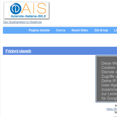
Taxi Southampton to Heathrow
Pagina iniziale
Cerca
Nuovi links
Siti di top
L
Frizioni viaweb
I
https://f
Si