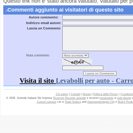
Questo link non e' stato ancora valutato. Valutalo per p
Commenti aggiunto ai visitatori di questo sito
Autore commento:
Indirizzo email autore:
Lascia un Commento
Nota commento:
Visita il sito
Levabolli per auto - Carr
Chi siamo
|
Contatti
|
Novita
|
Politica della Privacy
|
Condizioni
© 2026. Aziende Italiane Siti Imprese
Ricerche Recente aziende
e recenzii
restaurante
si
web design
Cursuri Lamaze
cat si
Statii Grafice
and
Gastroenterologie Cluj
e
Mulch Produ