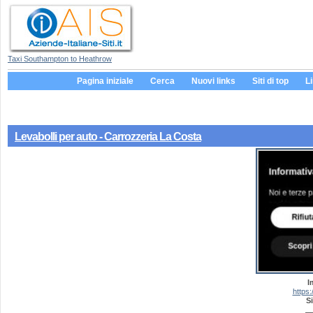
Taxi Southampton to Heathrow
Pagina iniziale
Cerca
Nuovi links
Siti di top
L
Levabolli per auto - Carrozzeria La Costa
I
https:
Si