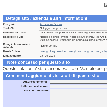
Detagli sito / azienda e altri informationi
Categoria:
Automobili e Veicoli
Titolo Sito:
Noleggio a lungo termine
Indirizzo URL Sito:
https://www.gruppofassina.it/servizi/noleggio-auto-a-lungo
Descrizione Sito:
Noleggio a lungo termine. Noleggia auto marca Fiat, Alfa-
Vieni a scoprire il vantaggio del noleggio a lungo termine: 
Detagli / Informazioni
Non disponibile
Azienda:
Parole Chiave:
noleggio lungo termine
,
noleggio auto lungo termine
,
nole
Link aggiunto:
Jan 25, 2013
Note concesso per questo sito
Questo link non e' stato ancora valutato. Valutalo per p
Commenti aggiunto ai visitatori di questo sito
Autore commento:
Indirizzo email autore:
Lascia un Commento