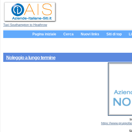
Taxi Southampton to Heathrow
Pagina iniziale
Cerca
Nuovi links
Siti di top
L
Noleggio a lungo termine
I
https://www.gruppofas
Si