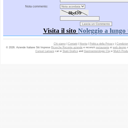
Nota commento:
Visita il sito
Noleggio a lungo
Chi siamo
|
Contatti
|
Novita
|
Politica della Privacy
|
Condizioni
© 2026. Aziende Italiane Siti Imprese
Ricerche Recente aziende
e recenzii
restaurante
si
web design
Cursuri Lamaze
cat si
Statii Grafice
and
Gastroenterologie Cluj
e
Mulch Produ