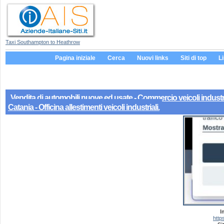
Taxi Southampton to Heathrow
Pagina iniziale
Cerca
Nuovi links
Siti di top
L
Vendita di automobili nuove ed usate - Commercio veicoli industr
Catania - Officina allestimenti veicoli industriali.
I
http