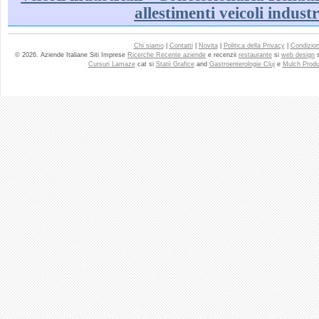
allestimenti veicoli industri
Chi siamo
|
Contatti
|
Novita
|
Politica della Privacy
|
Condizioni
© 2026. Aziende Italiane Siti Imprese
Ricerche Recente aziende
e recenzii
restaurante
si
web design
Cursuri Lamaze
cat si
Statii Grafice
and
Gastroenterologie Cluj
e
Mulch Produ