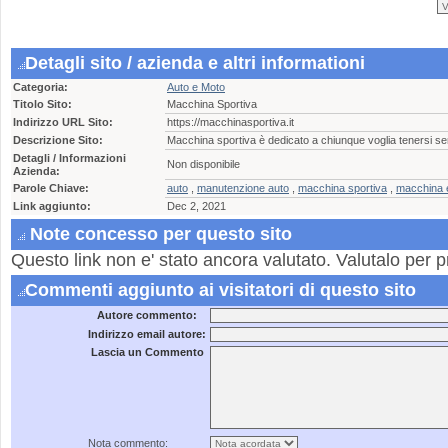
Detagli sito / azienda e altri informationi
Categoria:
Auto e Moto
Titolo Sito:
Macchina Sportiva
Indirizzo URL Sito:
https://macchinasportiva.it
Descrizione Sito:
Macchina sportiva è dedicato a chiunque voglia tenersi s
Detagli / Informazioni
Non disponibile
Azienda:
Parole Chiave:
auto
,
manutenzione auto
,
macchina sportiva
,
macchina e
Link aggiunto:
Dec 2, 2021
Note concesso per questo sito
Questo link non e' stato ancora valutato. Valutalo per p
Commenti aggiunto ai visitatori di questo sito
Autore commento:
Indirizzo email autore:
Lascia un Commento
Nota commento: