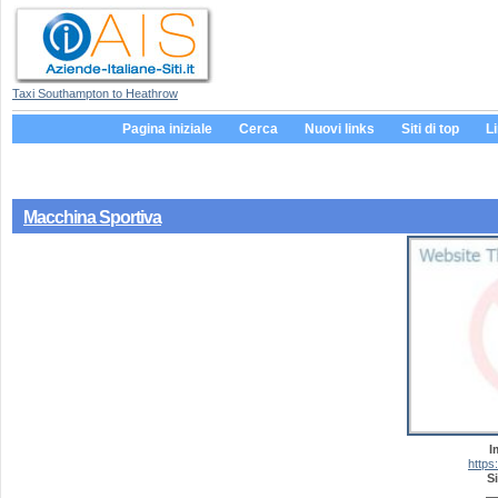
Taxi Southampton to Heathrow
Pagina iniziale
Cerca
Nuovi links
Siti di top
L
Macchina Sportiva
I
https
Si