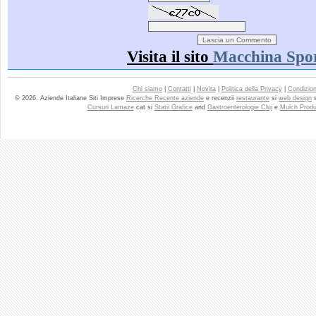
Visita il sito
Macchina Spor
Chi siamo
|
Contatti
|
Novita
|
Politica della Privacy
|
Condizioni
© 2026. Aziende Italiane Siti Imprese
Ricerche Recente aziende
e recenzii
restaurante
si
web design
Cursuri Lamaze
cat si
Statii Grafice
and
Gastroenterologie Cluj
e
Mulch Produ