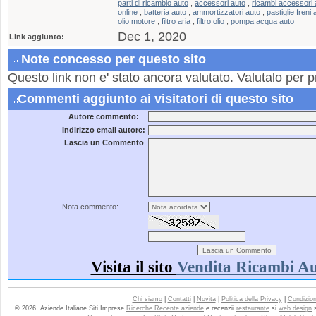
parti di ricambio auto
,
accessori auto
,
ricambi accessori 
online
,
batteria auto
,
ammortizzatori auto
,
pastiglie freni 
olio motore
,
filtro aria
,
filtro olio
,
pompa acqua auto
Dec 1, 2020
Link aggiunto:
Note concesso per questo sito
Questo link non e' stato ancora valutato. Valutalo per p
Commenti aggiunto ai visitatori di questo sito
Autore commento:
Indirizzo email autore:
Lascia un Commento
Nota commento:
Visita il sito
Vendita Ricambi Au
Chi siamo
|
Contatti
|
Novita
|
Politica della Privacy
|
Condizioni
© 2026. Aziende Italiane Siti Imprese
Ricerche Recente aziende
e recenzii
restaurante
si
web design