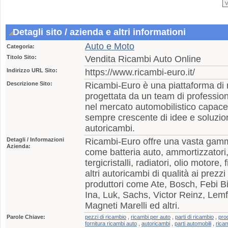
Detagli sito / azienda e altri informationi
Auto e Moto
Categoria:
Titolo Sito:
Vendita Ricambi Auto Online
Indirizzo URL Sito:
https://www.ricambi-euro.it/
Descrizione Sito:
Ricambi-Euro è una piattaforma di 
progettata da un team di profession
nel mercato automobilistico capace
sempre crescente di idee e soluzion
autoricambi.
Detagli / Informazioni
Ricambi-Euro offre una vasta gamma
Azienda:
come batteria auto, ammortizzatori, p
tergicristalli, radiatori, olio motore, 
altri autoricambi di qualità ai prezzi
produttori come Ate, Bosch, Febi Bil
Ina, Luk, Sachs, Victor Reinz, Lem
Magneti Marelli ed altri.
Parole Chiave:
pezzi di ricambio
,
ricambi per auto
,
parti di ricambio
,
prod
fornitura ricambi auto
,
autoricambi
,
parti automobili
,
ricam