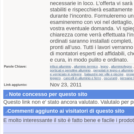
necessarie in loco. L’offerta vi sarà
stabiliti e rispecchierà esattament
durante l’incontro. Formuleremo un’
esamineremo con voi nel dettaglio
vostra eventuale domanda. Vi spi
chiarezza come verrà effettuata l’ins
ordinati saranno installati completi,
pronti all’uso. Tutti i lavori verran
di montatori esperti ed affidabili, 
e cura, in modo pulito e ordinato.
Parole Chiave:
infissi alluminio
,
alluminio termico
,
legno
,
alluminio/legno
porticati e pensiline alluminio
,
pergolati in legno e alluminio
e verniciato in polvere
,
balaustre per ville e piscine
,
proge
leggero
,
cancelli in alluminio e ferro
,
oscuranti
,
persiane 
Nov 23, 2011
Link aggiunto:
Note concesso per questo sito
Questo link non e' stato ancora valutato. Valutalo per p
Commenti aggiunto ai visitatori di questo sito
E molto interessante il sito è fatto bene e facile i prod