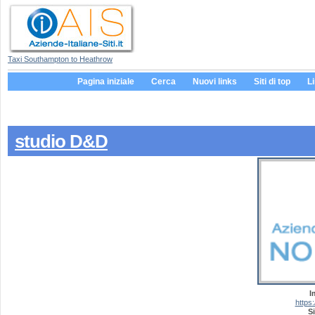
Taxi Southampton to Heathrow
Pagina iniziale
Cerca
Nuovi links
Siti di top
L
studio D&D
I
https
Si