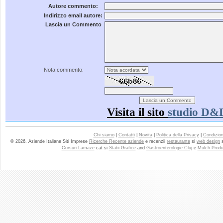
Autore commento:
Indirizzo email autore:
Lascia un Commento
Nota commento:
Visita il sito
studio D&
Chi siamo
|
Contatti
|
Novita
|
Politica della Privacy
|
Condizioni
© 2026. Aziende Italiane Siti Imprese
Ricerche Recente aziende
e recenzii
restaurante
si
web design
Cursuri Lamaze
cat si
Statii Grafice
and
Gastroenterologie Cluj
e
Mulch Produ