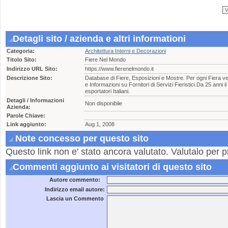
Detagli sito / azienda e altri informationi
Categoria:
Architettura Interni e Decorazioni
Titolo Sito:
Fiere Nel Mondo
Indirizzo URL Sito:
https://www.fierenelmondo.it
Descrizione Sito:
Database di Fiere, Esposizioni e Mostre. Per ogni Fiera ven
e Informazioni su Fornitori di Servizi Fieristici.Da 25 anni il
esportatori Italiani.
Detagli / Informazioni
Non disponibile
Azienda:
Parole Chiave:
Link aggiunto:
Aug 1, 2008
Note concesso per questo sito
Questo link non e' stato ancora valutato. Valutalo per p
Commenti aggiunto ai visitatori di questo sito
Autore commento:
Indirizzo email autore:
Lascia un Commento