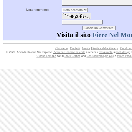
Nota commento:
Visita il sito
Fiere Nel Mo
Chi siamo
|
Contatti
|
Novita
|
Politica della Privacy
|
Condizioni
© 2026. Aziende Italiane Siti Imprese
Ricerche Recente aziende
e recenzii
restaurante
si
web design
Cursuri Lamaze
cat si
Statii Grafice
and
Gastroenterologie Cluj
e
Mulch Produ