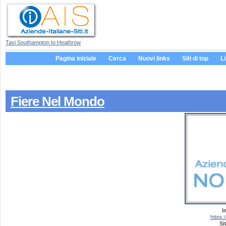
Taxi Southampton to Heathrow
Pagina iniziale
Cerca
Nuovi links
Siti di top
L
Fiere Nel Mondo
I
https:
Si