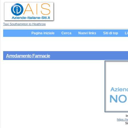
Taxi Southampton to Heathrow
Pagina iniziale
Cerca
Nuovi links
Siti di top
L
Arredamento Farmacie
I
https:/
Si