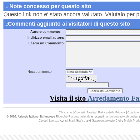
Note concesso per questo sito
Questo link non e' stato ancora valutato. Valutalo per p
Commenti aggiunto ai visitatori di questo sito
Autore commento:
Indirizzo email autore:
Lascia un Commento
Nota commento:
Visita il sito
Arredamento Fa
Chi siamo
|
Contatti
|
Novita
|
Politica della Privacy
|
Condizioni
© 2026. Aziende Italiane Siti Imprese
Ricerche Recente aziende
e recenzii
restaurante
si
web design
Cursuri Lamaze
cat si
Statii Grafice
and
Gastroenterologie Cluj
e
Mulch Produ