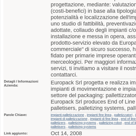
progettazione, mediante: valutazione
(costi-benefici) in base alla tipolog
potenzialità e localizzazione dell'i
uno studio di fattibilità, preventivaz
adottate, collaudo degli impianti c/o
installazione e messa in opera, as
prodotto-servizio elevato da Europ
commerciale" di sicuro successo, h
fidato per primarie imprese operanti 
merceologici. Per maggiori informazi
servizi, ti invitiamo a visitare il nos
contattarci.
Detagli / Informazioni
Europack Srl progetta e realizza imp
Azienda:
impianti di movimentazione e impianti
settore del packaging: pallettizzatori
Europack Srl produces End of Lin
palletisers, palletizing systems, pall
Parole Chiave:
impianti palletizzazione
,
impianti fine linea
,
palletizzatori
,
impianti di palletizzazione
,
impianti di fine linea
,
end of li
palletizers
,
palletizing systems
,
palletizing robot
,
end of l
palletisers
,
palletising systems
Oct 14, 2008
Link aggiunto: