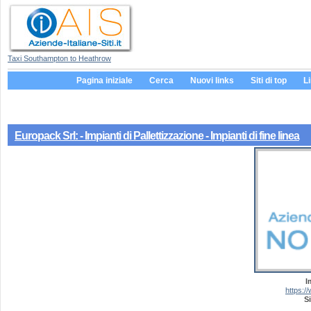
Taxi Southampton to Heathrow
Pagina iniziale
Cerca
Nuovi links
Siti di top
L
Europack Srl: - Impianti di Pallettizzazione - Impianti di fine linea
I
https:/
Si