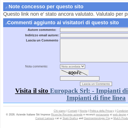
Note concesso per questo sito
Questo link non e' stato ancora valutato. Valutalo per p
Commenti aggiunto ai visitatori di questo sito
Autore commento:
Indirizzo email autore:
Lascia un Commento
Nota commento:
Visita il sito
Europack Srl: - Impianti di 
Impianti di fine linea
Chi siamo
|
Contatti
|
Novita
|
Politica della Privacy
|
Condizioni
© 2026. Aziende Italiane Siti Imprese
Ricerche Recente aziende
e recenzii
restaurante
si
web design
Cursuri Lamaze
cat si
Statii Grafice
and
Gastroenterologie Cluj
e
Mulch Produ