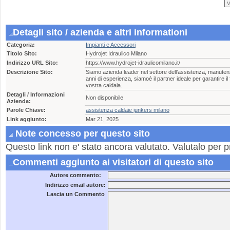
Detagli sito / azienda e altri informationi
Categoria:
Impianti e Accessori
Titolo Sito:
Hydrojet Idraulico Milano
Indirizzo URL Sito:
https://www.hydrojet-idraulicomilano.it/
Descrizione Sito:
Siamo azienda leader nel settore dell’assistenza, manuten
anni di esperienza, siamoè il partner ideale per garantire il
vostra caldaia.
Detagli / Informazioni
Non disponibile
Azienda:
Parole Chiave:
assistenza caldaie junkers milano
Link aggiunto:
Mar 21, 2025
Note concesso per questo sito
Questo link non e' stato ancora valutato. Valutalo per p
Commenti aggiunto ai visitatori di questo sito
Autore commento:
Indirizzo email autore:
Lascia un Commento