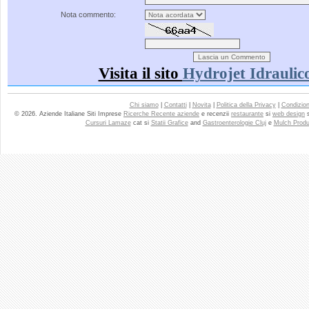
Nota commento:
Visita il sito
Hydrojet Idraulic
Chi siamo
|
Contatti
|
Novita
|
Politica della Privacy
|
Condizioni
© 2026. Aziende Italiane Siti Imprese
Ricerche Recente aziende
e recenzii
restaurante
si
web design
Cursuri Lamaze
cat si
Statii Grafice
and
Gastroenterologie Cluj
e
Mulch Produ