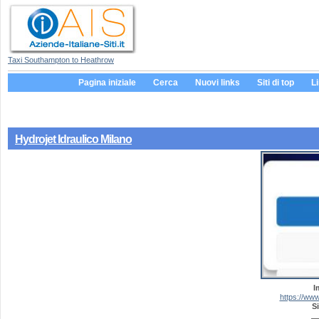
Taxi Southampton to Heathrow
Pagina iniziale
Cerca
Nuovi links
Siti di top
L
Hydrojet Idraulico Milano
I
https://www.
Si