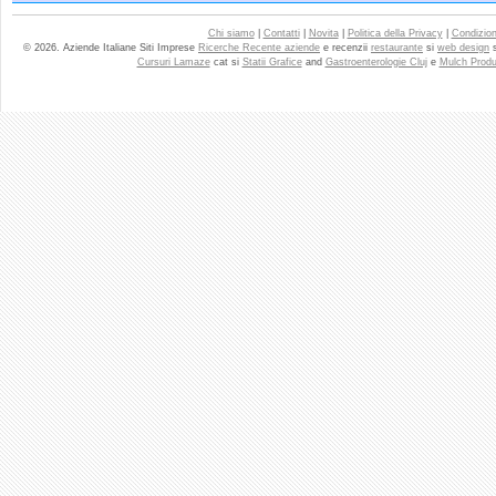
Chi siamo
|
Contatti
|
Novita
|
Politica della Privacy
|
Condizioni
© 2026. Aziende Italiane Siti Imprese
Ricerche Recente aziende
e recenzii
restaurante
si
web design
Cursuri Lamaze
cat si
Statii Grafice
and
Gastroenterologie Cluj
e
Mulch Produ