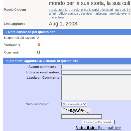
mondo per la sua storia, la sua cultu
Parole Chiave:
servizi tecnici
,
servizi organizzativi e logistici
,
servizio in
affari
,
ufficio stampa
,
servizio marketing
,
servizio eventi
,
fiera italia
Aug 1, 2008
Link aggiunto:
Note concesso per questo sito
Numero di Valutazioni:
2
Valutazione
0
Commenti
Commenti aggiunto ai visitatori di questo sito
Autore commento:
Indirizzo email autore:
Lascia un Commento
Nota commento:
Visita il sito
BolognaFiere