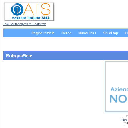
Taxi Southampton to Heathrow
Pagina iniziale
Cerca
Nuovi links
Siti di top
L
BolognaFiere
I
https
Si