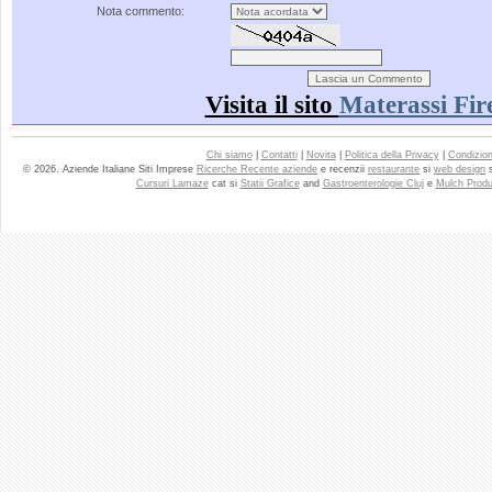
Nota commento:
Visita il sito
Materassi Fir
Chi siamo
|
Contatti
|
Novita
|
Politica della Privacy
|
Condizioni
© 2026. Aziende Italiane Siti Imprese
Ricerche Recente aziende
e recenzii
restaurante
si
web design
Cursuri Lamaze
cat si
Statii Grafice
and
Gastroenterologie Cluj
e
Mulch Produ