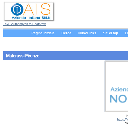
Taxi Southampton to Heathrow
Pagina iniziale
Cerca
Nuovi links
Siti di top
L
Materassi Firenze
I
https:/
Si