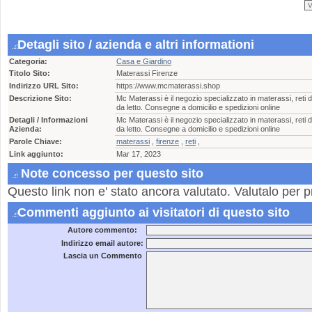
Detagli sito / azienda e altri informationi
Categoria:
Casa e Giardino
Titolo Sito:
Materassi Firenze
Indirizzo URL Sito:
https://www.mcmaterassi.shop
Descrizione Sito:
Mc Materassi è il negozio specializzato in materassi, reti d
da letto. Consegne a domicilio e spedizioni online
Detagli / Informazioni
Mc Materassi è il negozio specializzato in materassi, reti d
Azienda:
da letto. Consegne a domicilio e spedizioni online
Parole Chiave:
materassi
,
firenze
,
reti
,
Link aggiunto:
Mar 17, 2023
Note concesso per questo sito
Questo link non e' stato ancora valutato. Valutalo per p
Commenti aggiunto ai visitatori di questo sito
Autore commento:
Indirizzo email autore:
Lascia un Commento