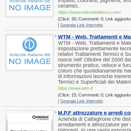
impasti, coloranti, pigmenti, sma
ceramici.
https://www.industriebitossi.com/
(Click: 30; Commenti: 0; Link aggiunto:
|
Segnala Link Interrotto
WTM - Web, Trattamenti e Mat
WTM - Web, Trattamenti e Materi
impostazione prettamente tecnic
relativi Trattamenti Termici e S
nasce nell' Ottobre del 2000 dall
strumento pratico, veloce e funz
coloro che quotidianamente ha
di informazioni tecniche inerenti
Termici e Superficiali dei Materia
https://www.wtm.it
(Click: 15; Commenti: 0; Link aggiunto:
|
Segnala Link Interrotto
M.P.F attrezzature e arredi c
Azienda di Caltagirone che distri
arredamenti e attrezzature per 
ristoranti. In una vasta esposiz