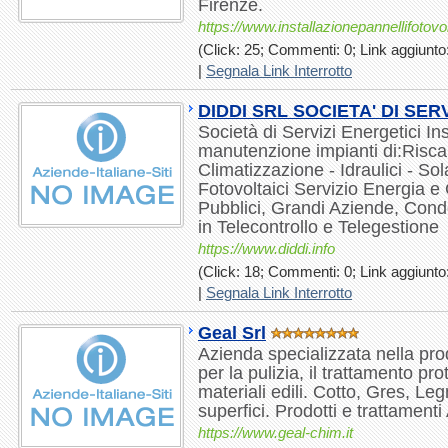
Firenze.
https://www.installazionepannellifotovolt
(Click: 25; Commenti: 0; Link aggiunto:
|
Segnala Link Interrotto
DIDDI SRL SOCIETA' DI SER
Società di Servizi Energetici In
manutenzione impianti di:Risc
Climatizzazione - Idraulici - Sol
Fotovoltaici Servizio Energia e
Pubblici, Grandi Aziende, Con
in Telecontrollo e Telegestione
https://www.diddi.info
(Click: 18; Commenti: 0; Link aggiunto:
|
Segnala Link Interrotto
Geal Srl
Azienda specializzata nella pro
per la pulizia, il trattamento prote
materiali edili. Cotto, Gres, Leg
superfici. Prodotti e trattamenti A
https://www.geal-chim.it