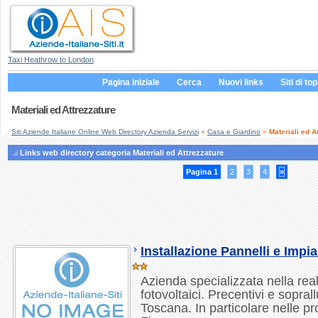
Taxi Heathrow to London
Pagina iniziale
Cerca
Nuovi links
Siti di top
Materiali ed Attrezzature
Siti Aziende Italiane Online Web Directory Azienda Servizi
»
Casa e Giardino
»
Materiali ed A
Links web directory categoria Materiali ed Attrezzature
Pagina 1
2
3
4
»
Installazione Pannelli e Impia
Azienda specializzata nella real
fotovoltaici. Precentivi e soprallu
Toscana. In particolare nelle pr