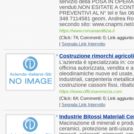
servizio della POSA IN OPERA d
venduti.NON ESITATE A CON
PREVENTIVI AL N° tel e fax 0
348 7114581 geom. Andrea Rossi
secondo sito: www.cnapmi.net/
https://www.romanaedilizia.it
(Click: 74; Commenti: 0; Link aggiunto:
|
Segnala Link Interrotto
Costruzione rimorchi agricoli
L'azienda è specializzata in: co
officina autorizzata, vendita e 
oleodinamiche nuove ed usate, a
industriali, carpenteria metalli
costruzione cassoni fissi, ribalta
https://www.officinavenezia.com
(Click: 64; Commenti: 0; Link aggiunto:
|
Segnala Link Interrotto
Industrie Bitossi Materiali C
Macinazione di minerali e prod
ceramici, protezione anti-usura 