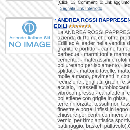
(Click: 13; Commenti: 0; Link aggiunto:
|
Segnala Link Interrotto
ANDREA ROSSI RAPPRESEN
EDILI
La ANDREA ROSSI RAPPRESE
azienda di Roma che offre prodo
Edili ed è leader nella vendita di
granito e porfido, - canne fumari
barbecue,- marmittoni e marmet
cemento, - materassini e rotoli i
poliuretano per isolamento,- lec
splittati, - mattoni, tavelle, matt
molle a mano, pavimenti in cotto
recinzione , grigliati, gradini e 
acciaio,- masselli autobloccant
vibrocompresso,- canalette in 
polietilene con griglie in ghisa, 
terre rinforzate, tessuti non tess
finestre e porte, infissi in legn
chiusure per centri commerciali
vernici per l'impiantistica sport
pattinaggio, basket, pallavolo).Of