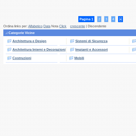
Pagina 1
2
3
4
»
Ordina links per:
Alfabetico
Data
Nota
Click
crescente
| Discendente
Categorie Vicine
Architettura e Design
Sistemi di Sicurezza
Architettura Interni e Decorazioni
Impianti e Accessori
Costruzioni
Mobili