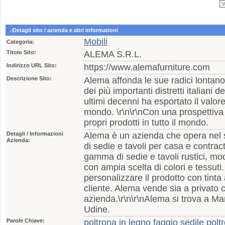
Detagli sito / azienda e altri informationi
Mobili
Categoria:
Titolo Sito:
ALEMA S.R.L.
Indirizzo URL Sito:
https://www.alemafurniture.com
Descrizione Sito:
Alema affonda le sue radici lontan
dei più importanti distretti italiani 
ultimi decenni ha esportato il valore
mondo. \r\n\r\nCon una prospettiva
propri prodotti in tutto il mondo.
Detagli / Informazioni
Alema è un azienda che opera nel s
Azienda:
di sedie e tavoli per casa e contrac
gamma di sedie e tavoli rustici, mod
con ampia scelta di colori e tessuti. 
personalizzare il prodotto con tint
cliente. Alema vende sia a privato 
azienda.\r\n\r\nAlema si trova a Ma
Udine.
Parole Chiave:
poltrona in legno faggio sedile polt