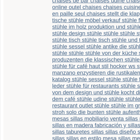
chaises de bar chaises udine chais
online outel chaises chaises cuisi
en paille seul chaises stellt die kl
tische stühle möbel verkauf stühle f
stühle im holz produktion und stühl
stühle design stühle stühle stühle st
stühle tisch stühle tisch stühle und 
stühle sessel stühle antike die stüh
stühle stühle stühle von der küche 
produzenten die klassischen stühle 
stühle für café haut stil hocker ws st
manzano enzystieren die rustikale
katalog stühle sessel stühle stühle 
leder stühle für restaurants stühle 
von dem design und stühle kocht di
dem café stühle udine stühle stühle
restaurant outlet stühle stühle im 
stroh solo die bunten stühle aufenth
mesas sillas mobiliario venta sillas p
sillas en madera fabricación y sill
sillas taburetes sillas sillas diseño si
sillas sillas en estilo mesa sillas m