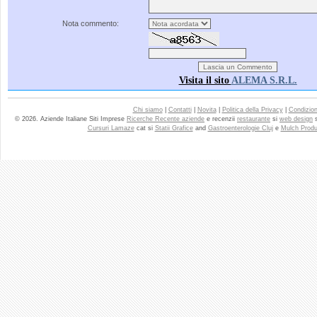
Nota commento:
Visita il sito
ALEMA S.R.L.
Chi siamo
|
Contatti
|
Novita
|
Politica della Privacy
|
Condizioni
© 2026. Aziende Italiane Siti Imprese
Ricerche Recente aziende
e recenzii
restaurante
si
web design
Cursuri Lamaze
cat si
Statii Grafice
and
Gastroenterologie Cluj
e
Mulch Produ