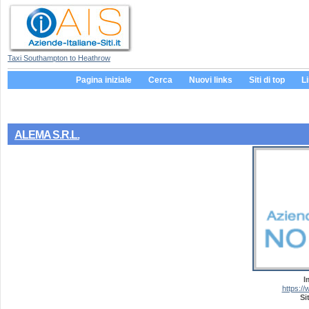
Taxi Southampton to Heathrow
Pagina iniziale
Cerca
Nuovi links
Siti di top
L
ALEMA S.R.L.
I
https:/
Si