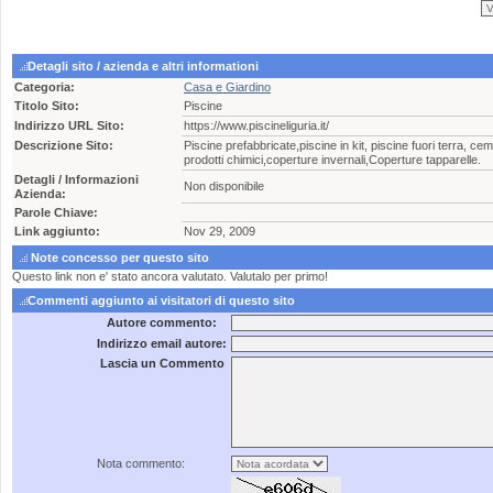
Detagli sito / azienda e altri informationi
Categoria:
Casa e Giardino
Titolo Sito:
Piscine
Indirizzo URL Sito:
https://www.piscineliguria.it/
Descrizione Sito:
Piscine prefabbricate,piscine in kit, piscine fuori terra, 
prodotti chimici,coperture invernali,Coperture tapparelle.
Detagli / Informazioni
Non disponibile
Azienda:
Parole Chiave:
Link aggiunto:
Nov 29, 2009
Note concesso per questo sito
Questo link non e' stato ancora valutato. Valutalo per primo!
Commenti aggiunto ai visitatori di questo sito
Autore commento:
Indirizzo email autore:
Lascia un Commento
Nota commento: