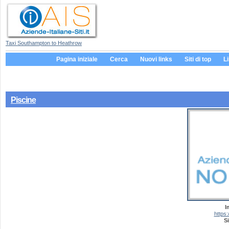
Taxi Southampton to Heathrow
Pagina iniziale
Cerca
Nuovi links
Siti di top
L
Piscine
I
https:
Si