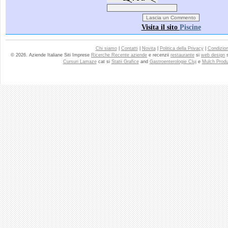
Visita il sito
Piscine
Chi siamo
|
Contatti
|
Novita
|
Politica della Privacy
|
Condizioni
© 2026. Aziende Italiane Siti Imprese
Ricerche Recente aziende
e recenzii
restaurante
si
web design
Cursuri Lamaze
cat si
Statii Grafice
and
Gastroenterologie Cluj
e
Mulch Produ