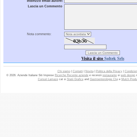
Indirizzo email autore:
Lascia un Commento
Nota commento:
Visita il sito
Soltek Srls
Chi siamo
|
Contatti
|
Novita
|
Politica della Privacy
|
Condizioni
© 2026. Aziende Italiane Siti Imprese
Ricerche Recente aziende
e recenzii
restaurante
si
web design
Cursuri Lamaze
cat si
Statii Grafice
and
Gastroenterologie Cluj
e
Mulch Produ