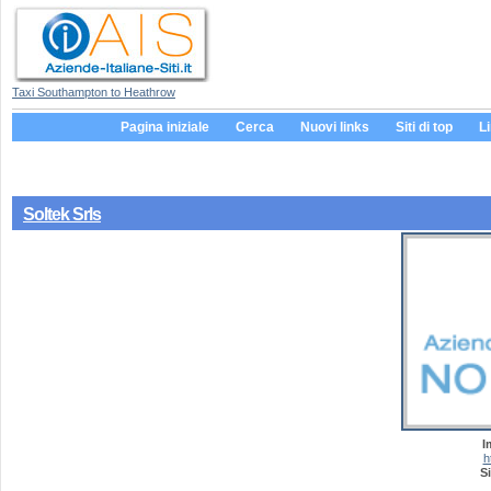
Taxi Southampton to Heathrow
Pagina iniziale
Cerca
Nuovi links
Siti di top
L
Soltek Srls
I
h
Si