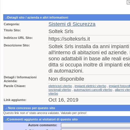
Detagli sito / azienda e altri informationi
Sistemi di Sicurezza
Categoria:
Titolo Sito:
Soltek Srls
Indirizzo URL Sito:
https://solteksrls.it
Descrizione Sito:
Soltek Srls installa da anni impianti
all'interno di abitazioni ed aziende
sono adattabili in base alle reali es
ditta si occupa inoltre di impianti elet
di automazioni.
Detagli / Informazioni
Non disponibile
Azienda:
Parole Chiave:
elettricisti viterbo
,
impianti elettrici viterbo
,
impianti fotovol
sezionali viterbo
,
automazioni cancelli viterbo
,
allarmi vit
viterbo
Oct 16, 2019
Link aggiunto:
Note concesso per questo sito
Questo link non e' stato ancora valutato. Valutalo per primo!
Commenti aggiunto ai visitatori di questo sito
Autore commento: