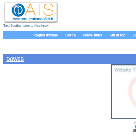
Taxi Southampton to Heathrow
Pagina iniziale
Cerca
Nuovi links
Siti di top
L
DOWEB
I
Si