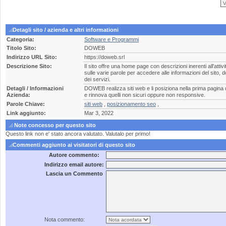
Detagli sito / azienda e altri informationi
Categoria:
Software e Programmi
Titolo Sito:
DOWEB
Indirizzo URL Sito:
https://doweb.srl
Descrizione Sito:
Il sito offre una home page con descrizioni inerenti all'attivi
sulle varie parole per accedere alle informazioni del sito,
dei servizi.
Detagli / Informazioni
DOWEB realizza siti web e li posiziona nella prima pagina 
Azienda:
e rinnova quelli non sicuri oppure non responsive.
Parole Chiave:
siti web
,
posizionamento seo
,
Link aggiunto:
Mar 3, 2022
Note concesso per questo sito
Questo link non e' stato ancora valutato. Valutalo per primo!
Commenti aggiunto ai visitatori di questo sito
Autore commento:
Indirizzo email autore:
Lascia un Commento
Nota commento: