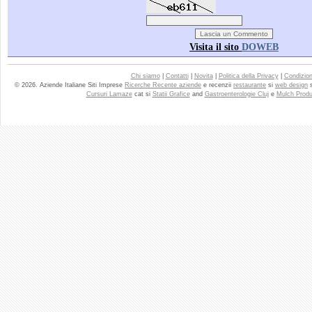
Visita il sito
DOWEB
Chi siamo
|
Contatti
|
Novita
|
Politica della Privacy
|
Condizioni
© 2026. Aziende Italiane Siti Imprese
Ricerche Recente aziende
e recenzii
restaurante
si
web design
Cursuri Lamaze
cat si
Statii Grafice
and
Gastroenterologie Cluj
e
Mulch Produ