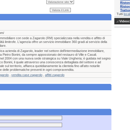
Ristor
Ristor
Tratto
Tutti
local
Videocl
om/
mobiliare con sede a Zagarolo (RM) specializzata nella vendita e affitto di
tà limitrofe. L'agenzia offre un servizio immobiliare 360 gradi al servizio della
iare.
a azienda di Zagarolo, leader nel settore dell’intermediazione immobiliare,
da Pietro Bonini, da sempre appossionato del restauro di Ville e Casali.
 nel 2004 con una nuova sede strategica su Viale Ungheria; è guidata nel segno
co Bonini, il quale attraverso una conoscenza dettagliata del settore e ad
 sul territorio, affianca quotidianamente la clientela fino all’atto notarile
ne delle problematiche presenti in ogni compravendita.
garolo
,
vendita case zagarolo
,
affitti zagarolo