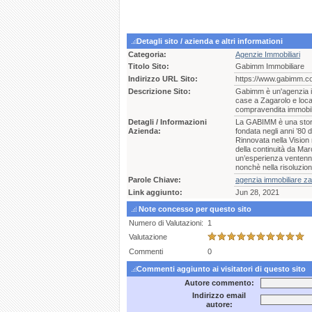
Detagli sito / azienda e altri informationi
Categoria:
Agenzie Immobiliari
Titolo Sito:
Gabimm Immobiliare
Indirizzo URL Sito:
https://www.gabimm.c
Descrizione Sito:
Gabimm è un'agenzia im
case a Zagarolo e locali
compravendita immobil
Detagli / Informazioni
La GABIMM è una storic
Azienda:
fondata negli anni ’80 
Rinnovata nella Vision
della continuità da Mar
un’esperienza ventennale
nonchè nella risoluzio
Parole Chiave:
agenzia immobiliare za
Link aggiunto:
Jun 28, 2021
Note concesso per questo sito
Numero di Valutazioni:
1
Valutazione
Commenti
0
Commenti aggiunto ai visitatori di questo sito
Autore commento:
Indirizzo email
autore: