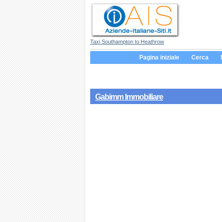
Taxi Southampton to Heathrow
Pagina iniziale
Cerca
Gabimm Immobiliare