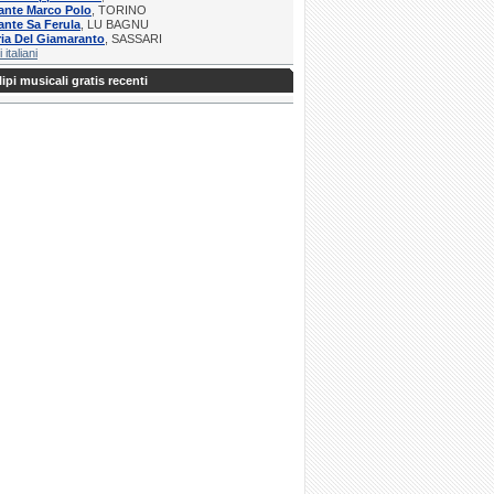
ante Marco Polo
, TORINO
ante Sa Ferula
, LU BAGNU
ria Del Giamaranto
, SASSARI
i italiani
ipi musicali gratis recenti