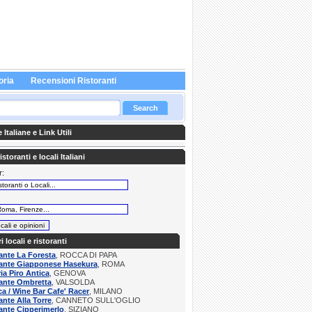
oria
Recensioni Ristoranti
Italiane e Link Utili
storanti e locali Italiani
r:
:
ri locali e ristoranti
ante La Foresta
, ROCCA DI PAPA
rante Giapponese Hasekura
, ROMA
ria Piro Antica
, GENOVA
rante Ombretta
, VALSOLDA
a / Wine Bar Cafe' Racer
, MILANO
ante Alla Torre
, CANNETO SULL'OGLIO
ante Cipperimerlo
, SIZIANO