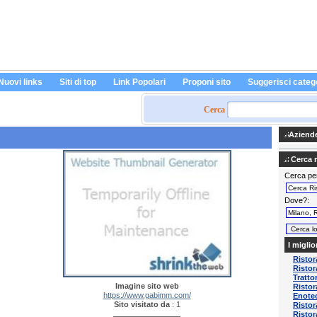
Nuovi links
Siti di top
Link Popolari
Proponi sito
Suggerisci categ
Cerca
Aziende 
Cerca ri
Cerca pe
Dove?
I miglio
Ristor
Risto
Tratto
Imagine sito web
Risto
https://www.gabimm.com/
Enotec
Sito visitato da
: 1
Ristor
Ristor