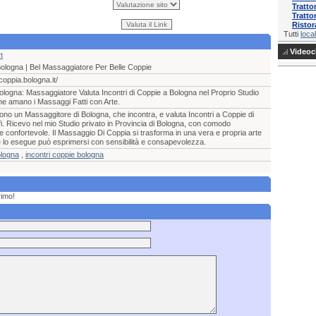
Tratto
Tratto
Ristor
Tutti
local
Videocl
t
ologna | Bel Massaggiatore Per Belle Coppie
oppia.bologna.it/
logna: Massaggiatore Valuta Incontri di Coppie a Bologna nel Proprio Studio
he amano i Massaggi Fatti con Arte.
ono un Massaggitore di Bologna, che incontra, e valuta Incontri a Coppie di
fi. Ricevo nel mio Studio privato in Provincia di Bologna, con comodo
e confortevole. Il Massaggio Di Coppia si trasforma in una vera e propria arte
 lo esegue può esprimersi con sensibilità e consapevolezza.
ologna
,
incontri coppie bologna
rimo!