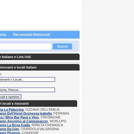
oria
Recensioni Ristoranti
Italiane e Link Utili
storanti e locali Italiani
r:
:
ri locali e ristoranti
ria La Palazzina
, OZZANO DELL'EMILIA
ante Dell'Hotel Duchessa Isabella
, FERRARA
a / Wine Bar Pane e Vino
, FROSINONE
rante Agostino al Campanaccio
, MORLUPO
ante La Rosa Gialla
, RIPALTA CREMASCA
ante Da Gigi
, CRANDOLA VALSASSINA
ante Phoenix
, CONDOVE