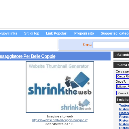
Nuovi links
Siti di top
Link Popolari
Proponi sito
Suggerisci categ
Cerca
Aziende 
ssaggiatore Per Belle Coppie
Cerca ri
Cerca pe
Dove?
I miglio
Tratto
Ristor
Enotec
Imagine sito web
Risto
https://www.scambiodicoppia.bologna.it/
Ristor
Sito visitato da
: 10
Ristor
Ristor