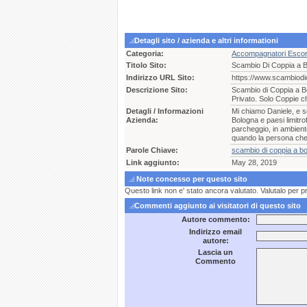
Detagli sito / azienda e altri informationi
Categoria:
Accompagnatori Escor
Titolo Sito:
Scambio Di Coppia a B
Indirizzo URL Sito:
https://www.scambiodic
Descrizione Sito:
Scambio di Coppia a Bo
Privato. Solo Coppie c
Detagli / Informazioni
Mi chiamo Daniele, e s
Azienda:
Bologna e paesi limitro
parcheggio, in ambient
quando la persona che
Parole Chiave:
scambio di coppia a b
Link aggiunto:
May 28, 2019
Note concesso per questo sito
Questo link non e' stato ancora valutato. Valutalo per p
Commenti aggiunto ai visitatori di questo sito
Autore commento:
Indirizzo email
autore:
Lascia un
Commento