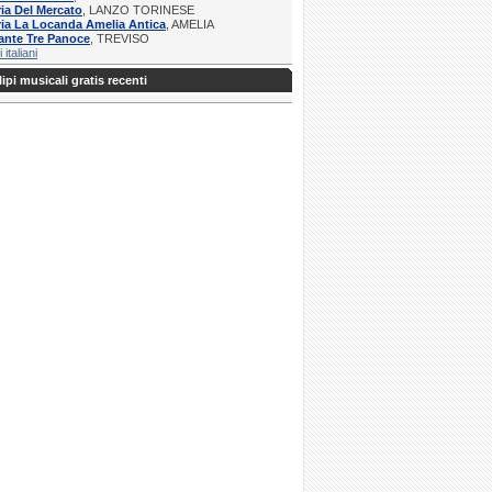
ria Del Mercato
, LANZO TORINESE
ria La Locanda Amelia Antica
, AMELIA
ante Tre Panoce
, TREVISO
i italiani
ipi musicali gratis recenti